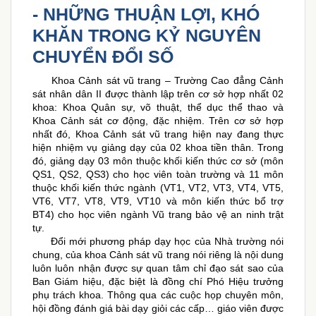
- NHỮNG THUẬN LỢI, KHÓ
KHĂN TRONG KỶ NGUYÊN
CHUYỂN ĐỔI SỐ
Khoa Cảnh sát vũ trang – Trường Cao đẳng Cảnh
sát nhân dân II được thành lập trên cơ sở hợp nhất 02
khoa: Khoa Quân sự, võ thuật, thể dục thể thao và
Khoa Cảnh sát cơ động, đặc nhiệm. Trên cơ sở hợp
nhất đó, Khoa Cảnh sát vũ trang hiện nay đang thực
hiện nhiệm vụ giảng dạy của 02 khoa tiền thân. Trong
đó, giảng dạy 03 môn thuộc khối kiến thức cơ sở (môn
QS1, QS2, QS3) cho học viên toàn trường và 11 môn
thuộc khối kiến thức ngành (VT1, VT2, VT3, VT4, VT5,
VT6, VT7, VT8, VT9, VT10 và môn kiến thức bổ trợ
BT4) cho học viên ngành Vũ trang bảo vệ an ninh trật
tự.
Đổi mới phương pháp dạy học của Nhà trường nói
chung, của khoa Cảnh sát vũ trang nói riêng là nội dung
luôn luôn nhận được sự quan tâm chỉ đạo sát sao của
Ban Giám hiệu, đặc biệt là đồng chí Phó Hiệu trưởng
phụ trách khoa. Thông qua các cuộc họp chuyên môn,
hội đồng đánh giá bài dạy giỏi các cấp… giáo viên được