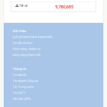
Tất cả
9,780,685
Giới thiệu
Lịch sử hình thành & phát triển
Cơ cấu tổ chức
Chức năng, nhiệm vụ
Bảng vàng thành tích
Thông tin
Tin Nội bộ
Tin Ngành Công an
Tin Trong nước
Tin CNTT
Văn bản QPPL