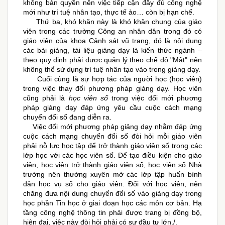
không bản quyền nên việc tiếp cận đầy đủ công nghệ
mới như trí tuệ nhân tạo, thực tế ảo… còn bị hạn chế.
Thứ ba, khó khăn này là khó khăn chung của giáo
viên trong các trường Công an nhân dân trong đó có
giáo viên của khoa Cảnh sát vũ trang, đó là nội dung
các bài giảng, tài liệu giảng dạy là kiến thức ngành –
theo quy định phải được quản lý theo chế độ "Mật" nên
không thể sử dụng trí tuệ nhân tạo vào trong giảng dạy.
Cuối cùng là sự hợp tác của người học (học viên)
trong việc thay đổi phương pháp giảng dạy. Học viên
cũng phải là
học viên số
trong việc đổi mới phương
pháp giảng dạy đáp ứng yêu cầu cuộc cách mạng
chuyển đổi số đang diễn ra.
Việc đổi mới phương pháp giảng dạy nhằm đáp ứng
cuộc cách mạng chuyển đổi số đòi hỏi mỗi giáo viên
phải nỗ lực học tập để trở thành giáo viên số trong các
lớp học với các học viên số. Để tạo điều kiện cho giáo
viên, học viên trở thành giáo viên số, học viên số Nhà
trường nên thường xuyên mở các lớp tập huấn bình
dân học vụ số cho giáo viên. Đối với học viên, nên
chăng đưa nội dung chuyển đổi số vào giảng dạy trong
học phần Tin học ở giai đoạn học các môn cơ bản. Hạ
tầng công nghệ thông tin phải được trang bị đồng bộ,
hiện đại, việc này đòi hỏi phải có sự đầu tư lớn./.