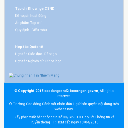
Tạp chí Khoa học CSND
Kế hoạch hoạt động
Ấn phẩm Tạp chí
Quy định - Biểu mẫu
Hợp tác Quốc tế
Hợp tác Giáo dục - Đào tạo
Hợp tác Nghiên cứu Khoa học
© Copyright 2015 caodangcsnd2.bocongan.gov.vn
, All rights
reserved
® Trường Cao đẳng Cảnh sát nhân dân II giữ bản quyền nội dung trên
website này.
Giấy phép xuất bản thông tin số 33/GP-TTĐT do Sở Thông tin và
Truyền thông TP. HCM cấp ngày 13/04/2015.