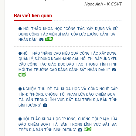
Ngọc Anh - K.CSVT
Bài viết liên quan
HỘI THẢO KHOA HỌC “CÔNG TÁC XÂY DỰNG VÀ SỬ
DỤNG CỘNG TÁC VIÊN BÍ MẬT CỦA LỰC LƯỢNG CẢNH SÁT
NHÂN DÂN"
HỘI THẢO “NÂNG CAO HIỆU QUẢ CÔNG TÁC XÂY DỰNG,
QUẢN LÝ, SỬ DỤNG NGÂN HÀNG CÂU HỎI THI ĐÁP ỨNG YÊU
CẦU CÔNG TÁC GIÁO DỤC ĐÀO TẠO TRONG TÌNH HÌNH
MỚI TẠI TRƯỜNG CAO ĐẲNG CẢNH SÁT NHÂN DÂN II”
NGHIỆM THU ĐỀ TÀI KHOA HỌC VÀ CÔNG NGHỆ CẤP
TỈNH: “PHÒNG, CHỐNG TỘI PHẠM LỪA ĐẢO CHIẾM ĐOẠT
TÀI SẢN TRONG LĨNH VỰC ĐẤT ĐAI TRÊN ĐỊA BÀN TỈNH
BÌNH DƯƠNG”
HỘI THẢO KHOA HỌC “PHÒNG, CHỐNG TỘI PHẠM LỪA
ĐẢO CHIẾM ĐOẠT TÀI SẢN TRONG LĨNH VỰC ĐẤT ĐAI
TRÊN ĐỊA BÀN TỈNH BÌNH DƯƠNG”