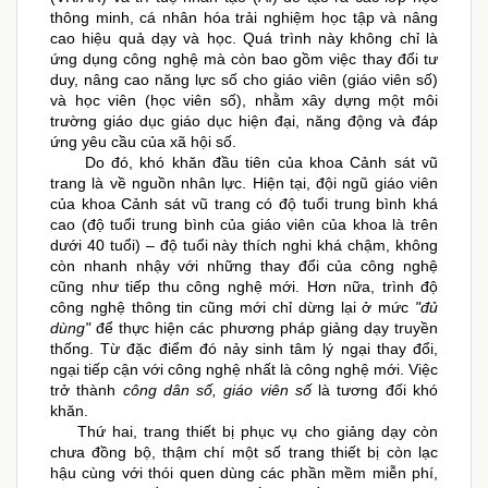
thông minh, cá nhân hóa trải nghiệm học tập và nâng
cao hiệu quả dạy và học. Quá trình này không chỉ là
ứng dụng công nghệ mà còn bao gồm việc thay đổi tư
duy, nâng cao năng lực số cho giáo viên (giáo viên số)
và học viên (học viên số), nhằm xây dựng một môi
trường giáo dục giáo dục hiện đại, năng động và đáp
ứng yêu cầu của xã hội số.
Do đó,
khó khăn đầu tiên của khoa Cảnh sát vũ
trang là về nguồn nhân lực. Hiện tại, đội ngũ giáo viên
của khoa Cảnh sát vũ trang có độ tuổi trung bình khá
cao (độ tuổi trung bình của giáo viên của khoa là trên
dưới 40 tuổi) – độ tuổi này thích nghi khá chậm, không
còn nhanh nhậy với những thay đổi của công nghệ
cũng như tiếp thu công nghệ mới. Hơn nữa, trình độ
công nghệ thông tin cũng mới chỉ dừng lại ở mức
"đủ
dùng"
để thực hiện các phương pháp giảng dạy truyền
thống. Từ đặc điểm đó nảy sinh tâm lý ngại thay đổi,
ngại tiếp cận với công nghệ nhất là công nghệ mới. Việc
trở thành
công dân số, giáo viên số
là tương đối khó
khăn.
Thứ hai, trang thiết bị phục vụ cho giảng dạy còn
chưa đồng bộ, thậm chí một số trang thiết bị còn lạc
hậu cùng với thói quen dùng các phần mềm miễn phí,