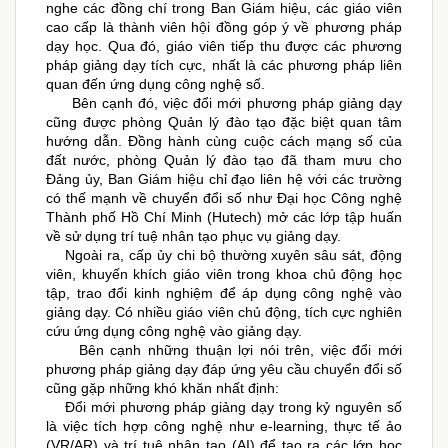
nghe các đồng chí trong Ban Giám hiệu, các giáo viên
cao cấp là thành viên hội đồng góp ý về phương pháp
dạy học. Qua đó, giáo viên tiếp thu được các phương
pháp giảng dạy tích cực, nhất là các phương pháp liên
quan đến ứng dụng công nghệ số.
Bên cạnh đó, việc đổi mới phương pháp giảng dạy
cũng được phòng Quản lý đào tạo đặc biệt quan tâm
hướng dẫn. Đồng hành cùng cuộc cách mạng số của
đất nước, phòng Quản lý đào tạo đã tham mưu cho
Đảng ủy, Ban Giám hiệu chỉ đạo liên hệ với các trường
có thế mạnh về chuyển đổi số như Đại học Công nghệ
Thành phố Hồ Chí Minh (Hutech) mở các lớp tập huấn
về sử dụng trí tuệ nhân tạo phục vụ giảng dạy.
Ngoài ra, cấp ủy chi bộ thường xuyên sâu sát, động
viên, khuyến khích giáo viên trong khoa chủ động học
tập, trao đổi kinh nghiệm để áp dụng công nghệ vào
giảng dạy. Có nhiều giáo viên chủ động, tích cực nghiên
cứu ứng dụng công nghệ vào giảng dạy.
Bên cạnh những thuận lợi nói trên, việc đổi mới
phương pháp giảng dạy đáp ứng yêu cầu chuyển đổi số
cũng gặp những khó khăn nhất định:
Đổi mới phương pháp giảng dạy trong kỷ nguyên số
là
việc tích hợp công nghệ như e-learning, thực tế ảo
(VR/AR) và trí tuệ nhân tạo (AI) để tạo ra các lớp học