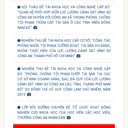
HỘI THẢO ĐỀ TÀI KHOA HỌC VÀ CÔNG NGHỆ CẤP BỘ:
“QUAN HỆ PHỐI HỢP GIỮA LỰC LƯỢNG CẢNH SÁT HÌNH SỰ
CÔNG AN HUYỆN VỚI CÔNG AN XÃ TRONG PHÒNG, CHỐNG
TỘI PHẠM TRỘM CẮP TÀI SẢN Ở CÁC TỈNH MIỀN ĐÔNG
NAM BỘ”
NGHIỆM THU ĐỀ TÀI KHOA HỌC CẤP CƠ SỞ: “CÔNG TÁC
PHÒNG NGỪA TỘI PHẠM CƯỠNG ĐOẠT TÀI SẢN DO BĂNG,
NHÓM THỰC HIỆN CỦA LỰC LƯỢNG CẢNH SÁT HÌNH SỰ
CÔNG AN THÀNH PHỐ HỒ CHÍ MINH”
NGHIỆM THU ĐỀ TÀI KHOA HỌC VÀ CÔNG NGHỆ CẤP
BỘ: “PHÒNG, CHỐNG TỘI PHẠM CƯỚP TÀI SẢN TẠI CÁC
CƠ SỞ KINH DOANH VÀNG, BẠC, ĐÁ QUÝ CỦA LỰC LƯỢNG
CẢNH SÁT HÌNH SỰ CÔNG AN CÁC TỈNH, THÀNH PHỐ NAM
BỘ” DO ĐỒNG CHÍ VŨ DUY CÔNG LÀM CHỦ NHIỆM, NĂM
2019
LỚP BỒI DƯỠNG CHUYÊN ĐỀ TỔ CHỨC HOẠT ĐỘNG
NGHIÊN CỨU KHOA HỌC CỦA HỌC VIÊN CÁC HỌC VIỆN,
TRƯỜNG CÔNG AN NHÂN DÂN