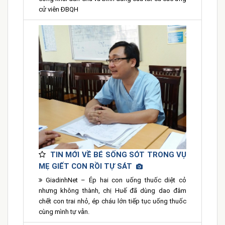
cử viên ĐBQH
TIN MỚI VỀ BÉ SỐNG SÓT TRONG VỤ
MẸ GIẾT CON RỒI TỰ SÁT
GiadinhNet – Ép hai con uống thuốc diệt cỏ
nhưng không thành, chị Huế đã dùng dao đâm
chết con trai nhỏ, ép cháu lớn tiếp tục uống thuốc
cùng mình tự vẫn.