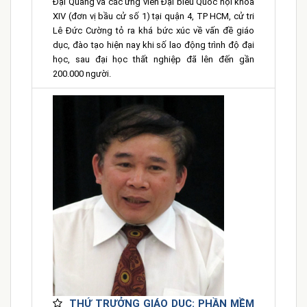
Đại Quang và các ứng viên Đại biểu Quốc hội khóa
XIV (đơn vị bầu cử số 1) tại quận 4, TP HCM, cử tri
Lê Đức Cường tỏ ra khá bức xúc về vấn đề giáo
dục, đào tạo hiện nay khi số lao động trình độ đại
học, sau đại học thất nghiệp đã lên đến gần
200.000 người.
THỨ TRƯỞNG GIÁO DỤC: PHẦN MỀM