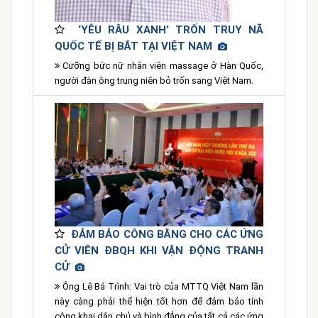
‘YÊU RÂU XANH’ TRỐN TRUY NÃ
QUỐC TẾ BỊ BẮT TẠI VIỆT NAM
Cưỡng bức nữ nhân viên massage ở Hàn Quốc,
người đàn ông trung niên bỏ trốn sang Việt Nam.
ĐẢM BẢO CÔNG BẰNG CHO CÁC ỨNG
CỬ VIÊN ĐBQH KHI VẬN ĐỘNG TRANH
CỬ
Ông Lê Bá Trình: Vai trò của MTTQ Việt Nam lần
này càng phải thể hiện tốt hơn để đảm bảo tính
công khai dân chủ và bình đẳng của tất cả các ứng