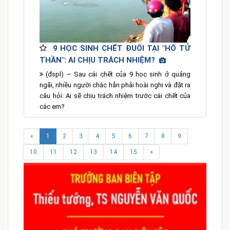
9 HỌC SINH CHẾT ĐUỐI TẠI "HỐ TỬ
THẦN": AI CHỊU TRÁCH NHIỆM?
(đspl) – Sau cái chết của 9 học sinh ở quảng
ngãi, nhiều người chắc hẳn phải hoài nghi và đặt ra
câu hỏi: Ai sẽ chịu trách nhiệm trước cái chết của
các em?
«
1
2
3
4
5
6
7
8
9
10
11
12
13
14
15
»