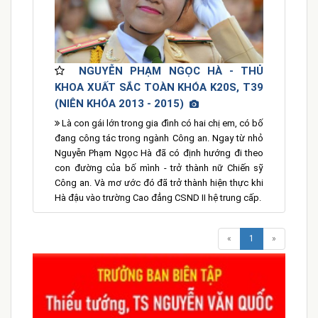
NGUYỄN PHẠM NGỌC HÀ - THỦ
KHOA XUẤT SẮC TOÀN KHÓA K20S, T39
(NIÊN KHÓA 2013 - 2015)
Là con gái lớn trong gia đình có hai chị em, có bố
đang công tác trong ngành Công an. Ngay từ nhỏ
Nguyễn Phạm Ngọc Hà đã có định hướng đi theo
con đường của bố mình - trở thành nữ Chiến sỹ
Công an. Và mơ ước đó đã trở thành hiện thực khi
Hà đậu vào trường Cao đẳng CSND II hệ trung cấp.
«
1
»