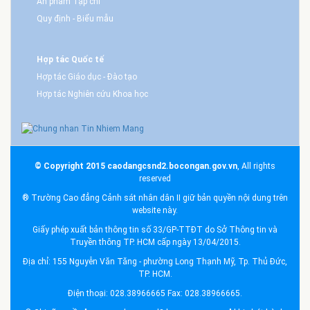
Ấn phẩm Tạp chí
Quy định - Biểu mẫu
Hợp tác Quốc tế
Hợp tác Giáo dục - Đào tạo
Hợp tác Nghiên cứu Khoa học
© Copyright 2015 caodangcsnd2.bocongan.gov.vn
, All rights
reserved
® Trường Cao đẳng Cảnh sát nhân dân II giữ bản quyền nội dung trên
website này.
Giấy phép xuất bản thông tin số 33/GP-TTĐT do Sở Thông tin và
Truyền thông TP. HCM cấp ngày 13/04/2015.
Địa chỉ: 155 Nguyễn Văn Tăng - phường Long Thạnh Mỹ, Tp. Thủ Đức,
TP. HCM.
Điện thoại: 028.38966665 Fax: 028.38966665.