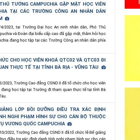
THỦ TƯỚNG CAMPUCHIA GẶP MẶT HỌC VIÊN
HIA TẠI CÁC TRƯỜNG CÔNG AN NHÂN DÂN
AM
4/2023, tại Trường Đại học An ninh nhân dân, Phó Thủ
uchia và Đoàn đại biểu cấp cao đã gặp mặt, thăm hỏi học
chia đang học tập tại các Trường Công an nhân dân phía
HỨC CHO HỌC VIÊN KHOÁ QTC02 VÀ QTC03 ĐI
AN THỰC TẾ TẠI TỈNH BÀ RỊA - VŨNG TÀU
/2023, Trường Cao đẳng CSND II đã tổ chức cho học viên
đang học tập tại Trường đi tham quan thực tế tại tỉnh Bà
Tàu.
GIẢNG LỚP BỒI DƯỠNG ĐIỀU TRA XÁC ĐỊNH
NH NGHI PHẠM HÌNH SỰ CHO CÁN BỘ THUỘC
 VỤ VƯƠNG QUỐC CAMPUCHIA
0/2022, Trường Cao đẳng CSND II đã tổ chức lễ Bế giảng
ỡng điều tra xác định danh tính nghi phạm hình sự cho cán