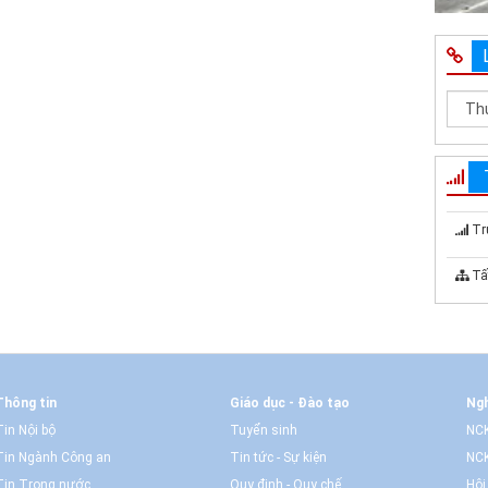
Tr
Tấ
Thông tin
Giáo dục - Đào tạo
Ngh
Tin Nội bộ
Tuyển sinh
NCK
Tin Ngành Công an
Tin tức - Sự kiện
NCK
Tin Trong nước
Quy định - Quy chế
Hội