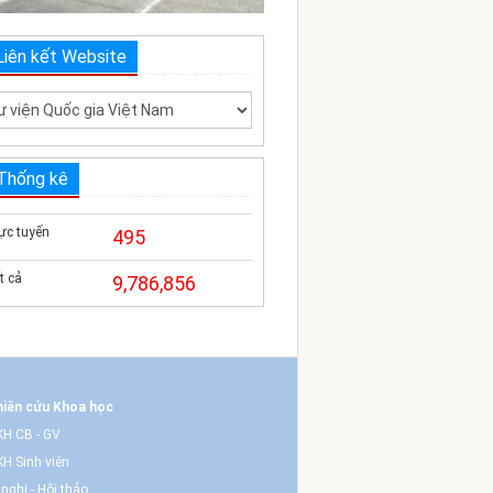
Liên kết Website
Thống kê
ực tuyến
495
t cả
9,786,856
iên cứu Khoa học
H CB - GV
H Sinh viên
 nghị - Hội thảo