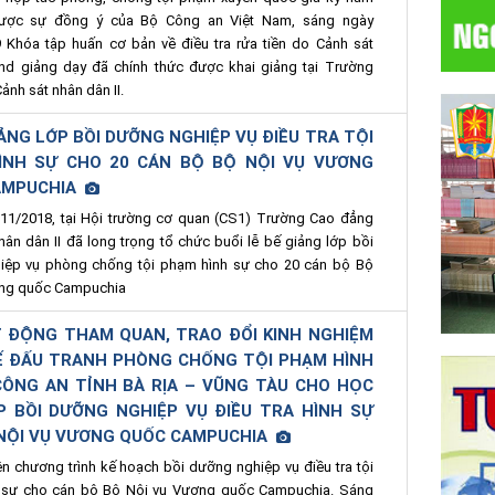
ược sự đồng ý của Bộ Công an Việt Nam, sáng ngày
 Khóa tập huấn cơ bản về điều tra rửa tiền do Cảnh sát
nd giảng dạy đã chính thức được khai giảng tại Trường
ảnh sát nhân dân II.
ẢNG LỚP BỒI DƯỠNG NGHIỆP VỤ ĐIỀU TRA TỘI
ÌNH SỰ CHO 20 CÁN BỘ BỘ NỘI VỤ VƯƠNG
AMPUCHIA
11/2018, tại Hội trường cơ quan (CS1) Trường Cao đẳng
hân dân II đã long trọng tổ chức buổi lễ bế giảng lớp bồi
iệp vụ phòng chống tội phạm hình sự cho 20 cán bộ Bộ
ơng quốc Campuchia
 ĐỘNG THAM QUAN, TRAO ĐỔI KINH NGHIỆM
Ế ĐẤU TRANH PHÒNG CHỐNG TỘI PHẠM HÌNH
CÔNG AN TỈNH BÀ RỊA – VŨNG TÀU CHO HỌC
P BỒI DƯỠNG NGHIỆP VỤ ĐIỀU TRA HÌNH SỰ
 NỘI VỤ VƯƠNG QUỐC CAMPUCHIA
 chương trình kế hoạch bồi dưỡng nghiệp vụ điều tra tội
 sự cho cán bộ Bộ Nội vụ Vương quốc Campuchia. Sáng