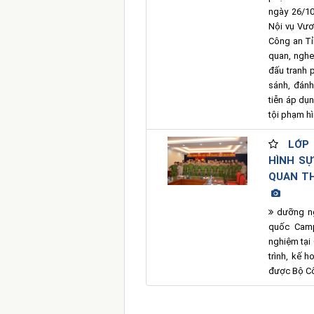
ngày 26/10
Nội vụ Vươ
Công an Tỉ
quan, nghe
đấu tranh 
sánh, đánh
tiễn áp dụ
tội phạm hì
LỚP 
HÌNH S
QUAN TH
dưỡng ng
quốc Camp
nghiệm tại
trình, kế 
được Bộ Cô