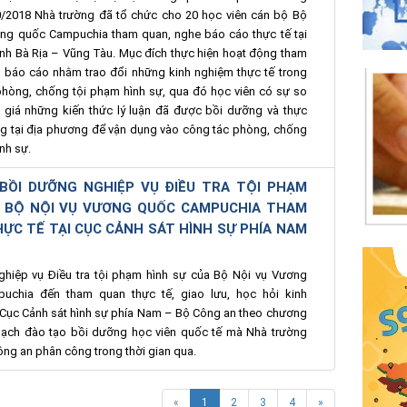
/2018 Nhà trường đã tổ chức cho 20 học viên cán bộ Bộ
ng quốc Campuchia tham quan, nghe báo cáo thực tế tại
nh Bà Rịa – Vũng Tàu. Mục đích thực hiện hoạt động tham
 báo cáo nhằm trao đổi những kinh nghiệm thực tế trong
phòng, chống tội phạm hình sự, qua đó học viên có sự so
 giá những kiến thức lý luận đã được bồi dưỡng và thực
ng tại địa phương để vận dụng vào công tác phòng, chống
nh sự.
BỒI DƯỠNG NGHIỆP VỤ ĐIỀU TRA TỘI PHẠM
Ự BỘ NỘI VỤ VƯƠNG QUỐC CAMPUCHIA THAM
ỰC TẾ TẠI CỤC CẢNH SÁT HÌNH SỰ PHÍA NAM
hiệp vụ Điều tra tội phạm hình sự của Bộ Nội vụ Vương
uchia đến tham quan thực tế, giao lưu, học hỏi kinh
 Cục Cảnh sát hình sự phía Nam – Bộ Công an theo chương
hoạch đào tạo bồi dưỡng học viên quốc tế mà Nhà trường
ng an phân công trong thời gian qua.
«
1
2
3
4
»