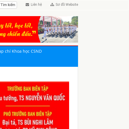
Liên hệ
Sơ đồ Website
ạp chí Khoa học CSND