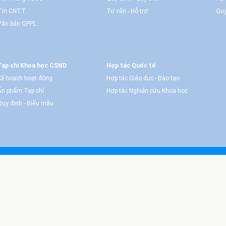
Tin CNTT
Tư vấn - Hỗ trợ
Quy
Văn bản QPPL
Tạp chí Khoa học CSND
Hợp tác Quốc tế
Kế hoạch hoạt động
Hợp tác Giáo dục - Đào tạo
Ấn phẩm Tạp chí
Hợp tác Nghiên cứu Khoa học
Quy định - Biểu mẫu
© Copyright 2015 caodangcsnd2.bocongan.gov.vn
, All rights reserved
® Trường Cao đẳng Cảnh sát nhân dân II giữ bản quyền nội dung trên website này
t bản thông tin số 33/GP-TTĐT do Sở Thông tin và Truyền thông TP. HCM cấp ng
Địa chỉ: 155 Nguyễn Văn Tăng - phường Long Thạnh Mỹ, Tp. Thủ Đức, TP. HCM.
Điện thoại: 028.38966665 Fax: 028.38966665.