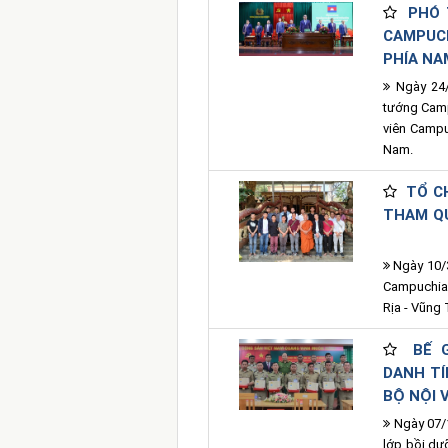
PHÓ 
CAMPUC
PHÍA N
Ngày 24/
tướng Camp
viên Campu
Nam.
TỔ C
THAM QU
Ngày 10/3
Campuchia 
Rịa - Vũng 
BẾ 
DANH TÍ
BỘ NỘI
Ngày 07/1
lớp bồi dư