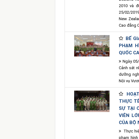
2010 và đ
25/02/2019
New Zeala
Cao đẳng C
BẾ GI
PHẠM H
QUỐC C
Ngày 05/
Cảnh sát n
dưỡng ngh
Nội vụ Vư
HOẠT
THỰC T
SỰ TẠI 
VIÊN LỚ
CỦA BỘ
Thực hiện
phạm hình