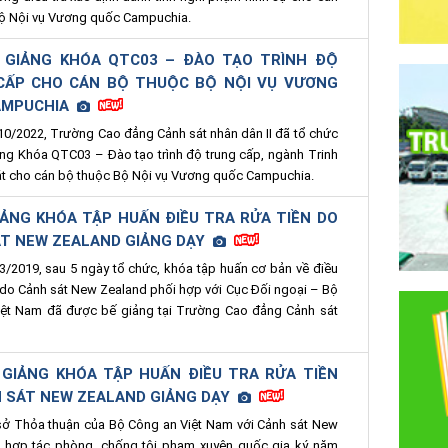
ộ Nội vụ Vương quốc Campuchia.
I GIẢNG KHÓA QTC03 – ĐÀO TẠO TRÌNH ĐỘ
CẤP CHO CÁN BỘ THUỘC BỘ NỘI VỤ VƯƠNG
AMPUCHIA
0/2022, Trường Cao đẳng Cảnh sát nhân dân II đã tổ chức
ảng Khóa QTC03 – Đào tạo trình độ trung cấp, ngành Trinh
át cho cán bộ thuộc Bộ Nội vụ Vương quốc Campuchia.
IẢNG KHÓA TẬP HUẤN ĐIỀU TRA RỬA TIỀN DO
ÁT NEW ZEALAND GIẢNG DẠY
/2019, sau 5 ngày tổ chức, khóa tập huấn cơ bản về điều
ền do Cảnh sát New Zealand phối hợp với Cục Đối ngoại – Bộ
iệt Nam đã được bế giảng tại Trường Cao đẳng Cảnh sát
.
 GIẢNG KHÓA TẬP HUẤN ĐIỀU TRA RỬA TIỀN
 SÁT NEW ZEALAND GIẢNG DẠY
ở Thỏa thuận của Bộ Công an Việt Nam với Cảnh sát New
ề hợp tác phòng, chống tội phạm xuyên quốc gia ký năm