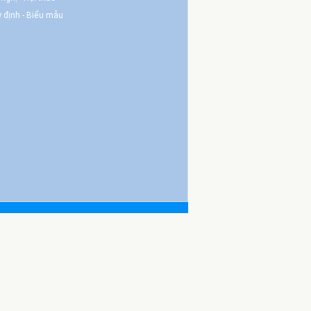
 định - Biểu mẫu
.
ày 13/04/2015.