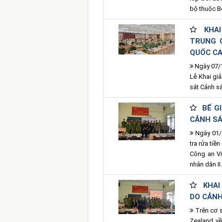
bộ thuộc B
KHA
TRUNG 
QUỐC C
Ngày 07/1
Lễ Khai gi
sát Cảnh s
BẾ G
CẢNH S
Ngày 01/3
tra rửa ti
Công an V
nhân dân II
KHAI
DO CẢNH
Trên cơ s
Zealand v