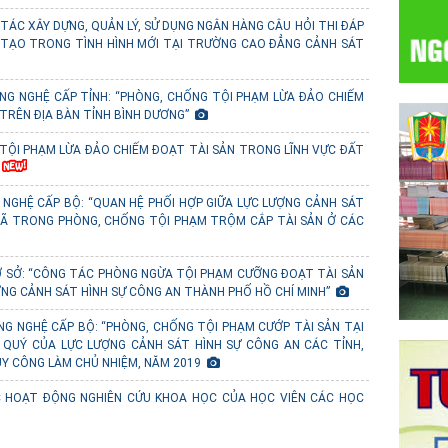
TÁC XÂY DỰNG, QUẢN LÝ, SỬ DỤNG NGÂN HÀNG CÂU HỎI THI ĐÁP
 TẠO TRONG TÌNH HÌNH MỚI TẠI TRƯỜNG CAO ĐẲNG CẢNH SÁT
NG NGHỆ CẤP TỈNH: “PHÒNG, CHỐNG TỘI PHẠM LỪA ĐẢO CHIẾM
 TRÊN ĐỊA BÀN TỈNH BÌNH DƯƠNG”
TỘI PHẠM LỪA ĐẢO CHIẾM ĐOẠT TÀI SẢN TRONG LĨNH VỰC ĐẤT
 NGHỆ CẤP BỘ: “QUAN HỆ PHỐI HỢP GIỮA LỰC LƯỢNG CẢNH SÁT
XÃ TRONG PHÒNG, CHỐNG TỘI PHẠM TRỘM CẮP TÀI SẢN Ở CÁC
Ơ SỞ: “CÔNG TÁC PHÒNG NGỪA TỘI PHẠM CƯỠNG ĐOẠT TÀI SẢN
NG CẢNH SÁT HÌNH SỰ CÔNG AN THÀNH PHỐ HỒ CHÍ MINH”
NG NGHỆ CẤP BỘ: “PHÒNG, CHỐNG TỘI PHẠM CƯỚP TÀI SẢN TẠI
 QUÝ CỦA LỰC LƯỢNG CẢNH SÁT HÌNH SỰ CÔNG AN CÁC TỈNH,
UY CÔNG LÀM CHỦ NHIỆM, NĂM 2019
C HOẠT ĐỘNG NGHIÊN CỨU KHOA HỌC CỦA HỌC VIÊN CÁC HỌC