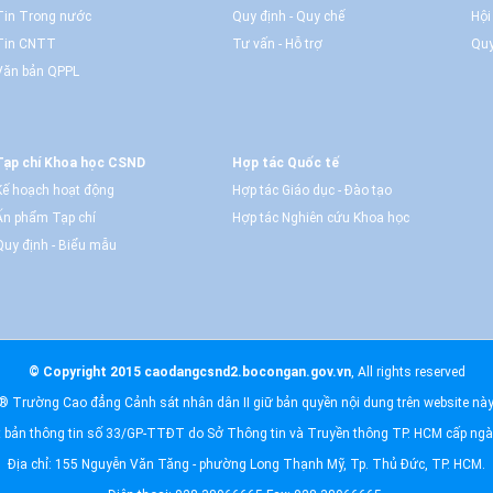
Tin Trong nước
Quy định - Quy chế
Hội
Tin CNTT
Tư vấn - Hỗ trợ
Quy
Văn bản QPPL
Tạp chí Khoa học CSND
Hợp tác Quốc tế
Kế hoạch hoạt động
Hợp tác Giáo dục - Đào tạo
Ấn phẩm Tạp chí
Hợp tác Nghiên cứu Khoa học
Quy định - Biểu mẫu
© Copyright 2015 caodangcsnd2.bocongan.gov.vn
, All rights reserved
® Trường Cao đẳng Cảnh sát nhân dân II giữ bản quyền nội dung trên website này
t bản thông tin số 33/GP-TTĐT do Sở Thông tin và Truyền thông TP. HCM cấp ng
Địa chỉ: 155 Nguyễn Văn Tăng - phường Long Thạnh Mỹ, Tp. Thủ Đức, TP. HCM.