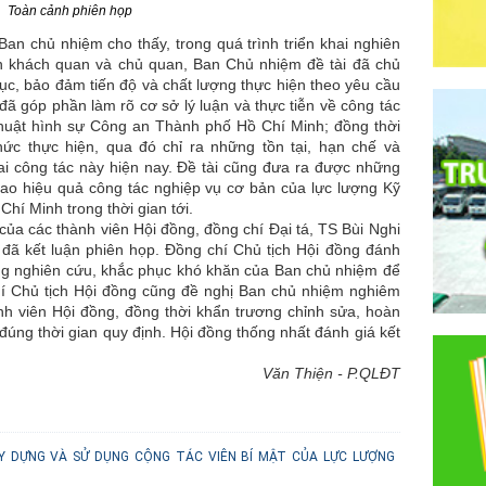
Toàn cảnh phiên họp
 chủ nhiệm cho thấy, trong quá trình triển khai nghiên
n khách quan và chủ quan, Ban Chủ nhiệm đề tài đã chủ
ục, bảo đảm tiến độ và chất lượng thực hiện theo yêu cầu
đã góp phần làm rõ cơ sở lý luận và thực tiễn về công tác
thuật hình sự Công an Thành phố Hồ Chí Minh; đồng thời
hức thực hiện, qua đó chỉ ra những tồn tại, hạn chế và
hai công tác này hiện nay. Đề tài cũng đưa ra được những
cao hiệu quả công tác nghiệp vụ cơ bản của lực lượng Kỹ
hí Minh trong thời gian tới.
ủa các thành viên Hội đồng, đồng chí Đại tá, TS Bùi Nghi
đã kết luận phiên họp. Đồng chí Chủ tịch Hội đồng đánh
ắng nghiên cứu, khắc phục khó khăn của Ban chủ nhiệm để
hí Chủ tịch Hội đồng cũng đề nghị Ban chủ nhiệm nghiêm
ành viên Hội đồng, đồng thời khẩn trương chỉnh sửa, hoàn
đúng thời gian quy định. Hội đồng thống nhất đánh giá kết
Văn Thiện - P.QLĐT
Y DỰNG VÀ SỬ DỤNG CỘNG TÁC VIÊN BÍ MẬT CỦA LỰC LƯỢNG