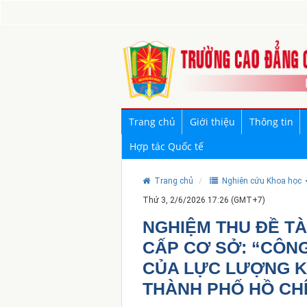
Trang chủ
Giới thiệu
Thông tin
Hợp tác Quốc tế
Trang chủ
Nghiên cứu Khoa học
Thứ 3, 2/6/2026 17:26 (GMT+7)
NGHIỆM THU ĐỀ T
CẤP CƠ SỞ: “CÔN
CỦA LỰC LƯỢNG K
THÀNH PHỐ HỒ CHÍ