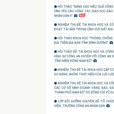
HỘI THẢO “NÂNG CAO HIỆU QUẢ CÔNG 
ỨNG YÊU CẦU CÔNG TÁC GIÁO DỤC ĐÀO
NHÂN DÂN II”
NGHIỆM THU ĐỀ TÀI KHOA HỌC VÀ CÔ
ĐOẠT TÀI SẢN TRONG LĨNH VỰC ĐẤT ĐAI
HỘI THẢO KHOA HỌC “PHÒNG, CHỐNG 
ĐAI TRÊN ĐỊA BÀN TỈNH BÌNH DƯƠNG”
HỘI THẢO ĐỀ TÀI KHOA HỌC VÀ CÔNG
HÌNH SỰ CÔNG AN HUYỆN VỚI CÔNG AN 
TỈNH MIỀN ĐÔNG NAM BỘ”
NGHIỆM THU ĐỀ TÀI KHOA HỌC CẤP C
DO BĂNG, NHÓM THỰC HIỆN CỦA LỰC LƯỢ
NGHIỆM THU ĐỀ TÀI KHOA HỌC VÀ CÔ
CÁC CƠ SỞ KINH DOANH VÀNG, BẠC, ĐÁ
THÀNH PHỐ NAM BỘ” DO ĐỒNG CHÍ VŨ D
LỚP BỒI DƯỠNG CHUYÊN ĐỀ TỔ CHỨ
VIỆN, TRƯỜNG CÔNG AN NHÂN DÂN