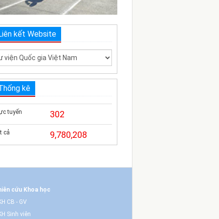
Liên kết Website
Thống kê
ực tuyến
302
t cả
9,780,208
iên cứu Khoa học
H CB - GV
H Sinh viên