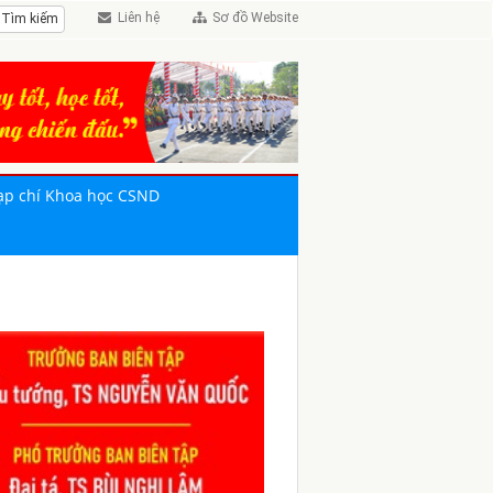
Liên hệ
Sơ đồ Website
ạp chí Khoa học CSND