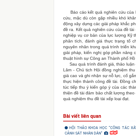
Báo cáo kết quả nghiên cứu của Ban
cứu, mặc dù còn gặp nhiều khó khă
động xây dựng các giải pháp khắc ph
đề ra. Kết quả nghiên cứu của đề tài 
nghiệp vụ cơ bản của lực lượng Kỹ 
phân tích, đánh giá thực trạng tổ c
nguyên nhân trong quá trình triển k
giải pháp, kiến nghị góp phần nâng 
thuật hình sự Công an Thành phố Hồ C
Sau quá trình đánh giá, thảo luận c
Lâm - Chủ tịch Hội đồng nghiệm thu 
giá cao và ghi nhận sự nỗ lực, cố g
thực hiện thành công đề tài. Đồng c
túc tiếp thu ý kiến góp ý của các th
thiện đề tài đảm bảo chất lượng theo 
quả nghiệm thu đề tài xếp loại đạt.
Bài viết liên quan
HỘI THẢO KHOA HỌC “CÔNG TÁC XÂ
CẢNH SÁT NHÂN DÂN"