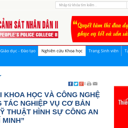
Giáo dục - Đào tạo
Nghiên cứu Khoa học
Trang Sinh viên
T
|
ÀI KHOA HỌC VÀ CÔNG NGHỆ
G TÁC NGHIỆP VỤ CƠ BẢN
Ỹ THUẬT HÌNH SỰ CÔNG AN
 MINH”