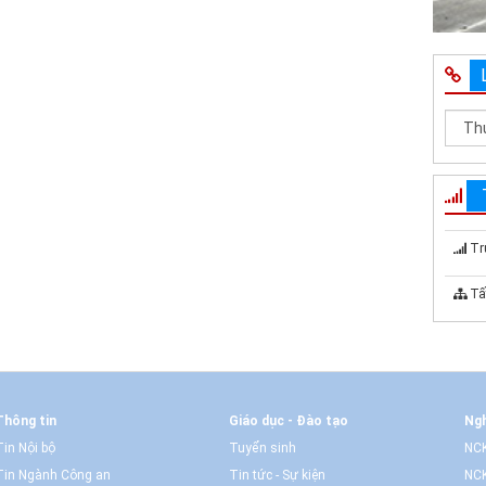
Tr
Tấ
Thông tin
Giáo dục - Đào tạo
Ngh
Tin Nội bộ
Tuyển sinh
NCK
Tin Ngành Công an
Tin tức - Sự kiện
NCK