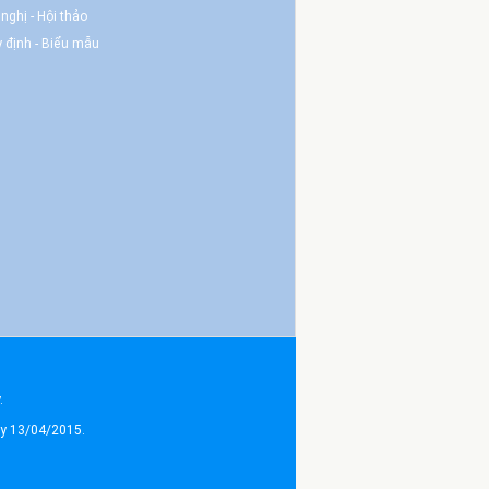
 nghị - Hội thảo
 định - Biểu mẫu
.
ày 13/04/2015.