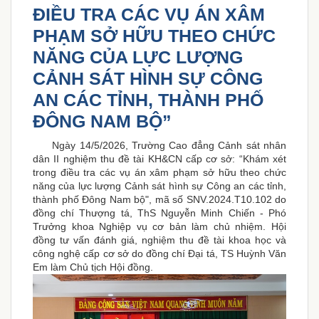
ĐIỀU TRA CÁC VỤ ÁN XÂM
PHẠM SỞ HỮU THEO CHỨC
NĂNG CỦA LỰC LƯỢNG
CẢNH SÁT HÌNH SỰ CÔNG
AN CÁC TỈNH, THÀNH PHỐ
ĐÔNG NAM BỘ”
Ngày 14/5/2026, Trường Cao đẳng Cảnh sát nhân
dân II nghiệm thu đề tài KH&CN cấp cơ sở: “Khám xét
trong điều tra các vụ án xâm phạm sở hữu theo chức
năng của lực lượng Cảnh sát hình sự Công an các tỉnh,
thành phố Đông Nam bộ", mã số SNV.2024.T10.102 do
đồng chí Thượng tá, ThS Nguyễn Minh Chiến - Phó
Trưởng khoa Nghiệp vụ cơ bản làm chủ nhiệm. Hội
đồng tư vấn đánh giá, nghiệm thu đề tài khoa học và
công nghệ cấp cơ sở do đồng chí Đại tá, TS Huỳnh Văn
Em làm Chủ tịch Hội đồng.