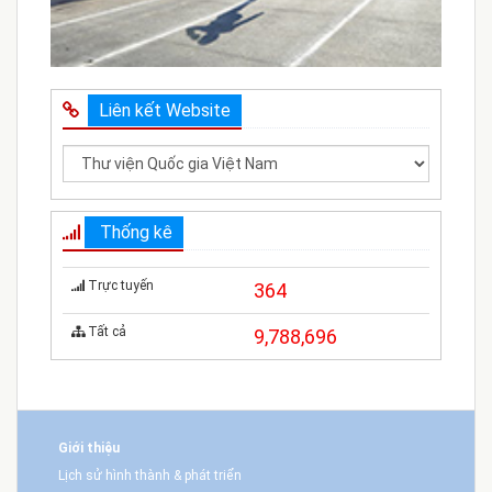
Liên kết Website
Thống kê
Trực tuyến
364
Tất cả
9,788,696
Giới thiệu
Lịch sử hình thành & phát triển