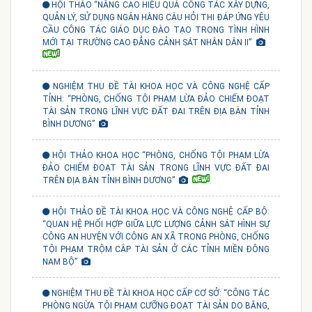
HỘI THẢO “NÂNG CAO HIỆU QUẢ CÔNG TÁC XÂY DỰNG,
QUẢN LÝ, SỬ DỤNG NGÂN HÀNG CÂU HỎI THI ĐÁP ỨNG YÊU
CẦU CÔNG TÁC GIÁO DỤC ĐÀO TẠO TRONG TÌNH HÌNH
MỚI TẠI TRƯỜNG CAO ĐẲNG CẢNH SÁT NHÂN DÂN II”
NGHIỆM THU ĐỀ TÀI KHOA HỌC VÀ CÔNG NGHỆ CẤP
TỈNH: “PHÒNG, CHỐNG TỘI PHẠM LỪA ĐẢO CHIẾM ĐOẠT
TÀI SẢN TRONG LĨNH VỰC ĐẤT ĐAI TRÊN ĐỊA BÀN TỈNH
BÌNH DƯƠNG”
HỘI THẢO KHOA HỌC “PHÒNG, CHỐNG TỘI PHẠM LỪA
ĐẢO CHIẾM ĐOẠT TÀI SẢN TRONG LĨNH VỰC ĐẤT ĐAI
TRÊN ĐỊA BÀN TỈNH BÌNH DƯƠNG”
HỘI THẢO ĐỀ TÀI KHOA HỌC VÀ CÔNG NGHỆ CẤP BỘ:
“QUAN HỆ PHỐI HỢP GIỮA LỰC LƯỢNG CẢNH SÁT HÌNH SỰ
CÔNG AN HUYỆN VỚI CÔNG AN XÃ TRONG PHÒNG, CHỐNG
TỘI PHẠM TRỘM CẮP TÀI SẢN Ở CÁC TỈNH MIỀN ĐÔNG
NAM BỘ”
NGHIỆM THU ĐỀ TÀI KHOA HỌC CẤP CƠ SỞ: “CÔNG TÁC
PHÒNG NGỪA TỘI PHẠM CƯỠNG ĐOẠT TÀI SẢN DO BĂNG,