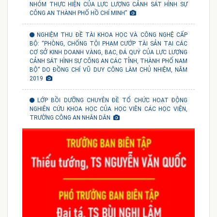
NHÓM THỰC HIỆN CỦA LỰC LƯỢNG CẢNH SÁT HÌNH SỰ
CÔNG AN THÀNH PHỐ HỒ CHÍ MINH”
NGHIỆM THU ĐỀ TÀI KHOA HỌC VÀ CÔNG NGHỆ CẤP
BỘ: “PHÒNG, CHỐNG TỘI PHẠM CƯỚP TÀI SẢN TẠI CÁC
CƠ SỞ KINH DOANH VÀNG, BẠC, ĐÁ QUÝ CỦA LỰC LƯỢNG
CẢNH SÁT HÌNH SỰ CÔNG AN CÁC TỈNH, THÀNH PHỐ NAM
BỘ” DO ĐỒNG CHÍ VŨ DUY CÔNG LÀM CHỦ NHIỆM, NĂM
2019
LỚP BỒI DƯỠNG CHUYÊN ĐỀ TỔ CHỨC HOẠT ĐỘNG
NGHIÊN CỨU KHOA HỌC CỦA HỌC VIÊN CÁC HỌC VIỆN,
TRƯỜNG CÔNG AN NHÂN DÂN