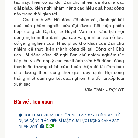
tác này. Trên cơ sở đó, Ban chủ nhiệm đã đưa ra các
giải pháp, kiến nghị nhằm nâng cao hiệu quả hoạt động
này trong thời gian tới.
Các thành viên Hội đồng đã nhận xét, đánh giá kết
quả, sản phẩm nghiên cứu đạt được.
Kết luận phiên
họp, đồng chí Đại tá, TS Huỳnh Văn Em - Chủ tịch Hội
đồng nghiệm thu đánh giá cao và ghi nhận sự nỗ lực,
cố gắng nghiên cứu, khắc phục khó khăn của Ban chủ
nhiệm để thực hiện thành công đề tài. Đồng chí Chủ
tịch Hội đồng cũng đề nghị Ban chủ nhiệm nghiêm túc
tiếp thu ý kiến góp ý của các thành viên Hội đồng, đồng
thời khẩn trương chỉnh sửa, hoàn thiện đề tài đảm bảo
chất lượng theo đúng thời gian quy định. Hội đồng
thống nhất đánh giá kết quả nghiệm thu đề tài xếp loại
xuất sắc.
Văn Thiện - P.QLĐT
Bài viết liên quan
HỘI THẢO KHOA HỌC “CÔNG TÁC XÂY DỰNG VÀ SỬ
DỤNG CỘNG TÁC VIÊN BÍ MẬT CỦA LỰC LƯỢNG CẢNH SÁT
NHÂN DÂN"