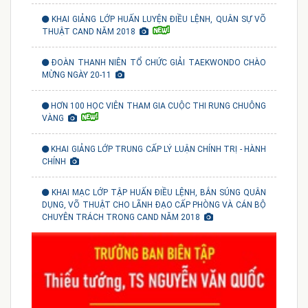
KHAI GIẢNG LỚP HUẤN LUYỆN ĐIỀU LỆNH, QUÂN SỰ VÕ
THUẬT CAND NĂM 2018
ĐOÀN THANH NIÊN TỔ CHỨC GIẢI TAEKWONDO CHÀO
MỪNG NGÀY 20-11
HƠN 100 HỌC VIÊN THAM GIA CUỘC THI RUNG CHUÔNG
VÀNG
KHAI GIẢNG LỚP TRUNG CẤP LÝ LUẬN CHÍNH TRỊ - HÀNH
CHÍNH
KHAI MẠC LỚP TẬP HUẤN ĐIỀU LỆNH, BẮN SÚNG QUÂN
DỤNG, VÕ THUẬT CHO LÃNH ĐẠO CẤP PHÒNG VÀ CÁN BỘ
CHUYÊN TRÁCH TRONG CAND NĂM 2018