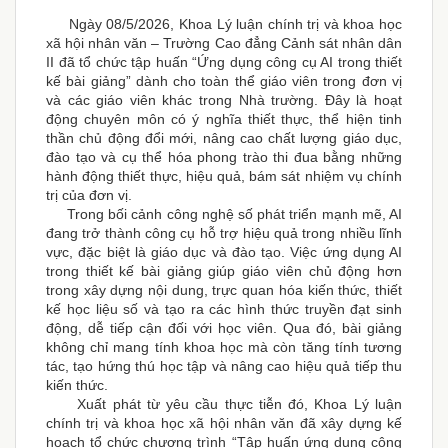
Ngày 08/5/2026, Khoa Lý luận chính trị và khoa học
xã hội nhân văn – Trường Cao đẳng Cảnh sát nhân dân
II đã tổ chức tập huấn “Ứng dụng công cụ AI trong thiết
kế bài giảng” dành cho toàn thể giáo viên trong đơn vị
và các giáo viên khác trong Nhà trường. Đây là hoạt
động chuyên môn có ý nghĩa thiết thực, thể hiện tinh
thần chủ động đổi mới, nâng cao chất lượng giáo dục,
đào tạo và cụ thể hóa phong trào thi đua bằng những
hành động thiết thực, hiệu quả, bám sát nhiệm vụ chính
trị của đơn vị.
Trong bối cảnh công nghệ số phát triển mạnh mẽ, AI
đang trở thành công cụ hỗ trợ hiệu quả trong nhiều lĩnh
vực, đặc biệt là giáo dục và đào tạo. Việc ứng dụng AI
trong thiết kế bài giảng giúp giáo viên chủ động hơn
trong xây dựng nội dung, trực quan hóa kiến thức, thiết
kế học liệu số và tạo ra các hình thức truyền đạt sinh
động, dễ tiếp cận đối với học viên. Qua đó, bài giảng
không chỉ mang tính khoa học mà còn tăng tính tương
tác, tạo hứng thú học tập và nâng cao hiệu quả tiếp thu
kiến thức.
Xuất phát từ yêu cầu thực tiễn đó, Khoa Lý luận
chính trị và khoa học xã hội nhân văn đã xây dựng kế
hoạch tổ chức chương trình “Tập huấn ứng dụng công