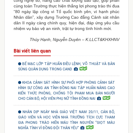
công nghệ số, nâng cao chất lượng đào tạo, góp phần
cùng toàn Trường thực hiện thắng lợi phong trào thi đua
“80 ngày lập công vì Tổ quốc bình yên, vì hạnh phúc
Nhân dân”, xây dựng Trường Cao đẳng Cảnh sát nhân
dân II ngày càng chính quy, hiện đại, đáp ứng yêu cầu
nhiệm vụ bảo vệ an ninh, trật tự trong tình hình mới.
Thúy Hạnh, Nguyễn Duyên – K.LLCT&KHXHNV
Bài viết liên quan
BẾ MẠC LỚP TẬP HUẤN ĐIỀU LỆNH, VÕ THUẬT VÀ BẮN
SÚNG QUÂN DỤNG TRONG CAND
KHOA CẢNH SÁT HÌNH SỰ PHỐI HỢP PHÒNG CẢNH SÁT
HÌNH SỰ CÔNG AN TỈNH ĐỒNG NAI TẬP HUẤN NÂNG CAO
KIẾN THỨC PHÒNG, CHỐNG TỘI PHẠM MUA BÁN NGƯỜI
CHO CÁN BỘ, HỘI VIÊN PHỤ NỮ TỈNH ĐỒNG NAI
NHÂN DỊP NGÀY NHÀ GIÁO VIỆT NAM 20/11, CÁN BỘ,
GIÁO VIÊN VÀ HỌC VIÊN NHÀ TRƯỜNG TÍCH CỰC THAM
GIA PHONG TRÀO HIẾN MÁU TÌNH NGUYỆN “GIỌT MÁU
NGHĨA TÌNH VÌ ĐỒNG ĐỘI THÂN YÊU”