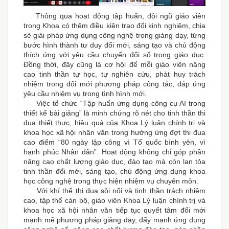
Thông qua hoạt động tập huấn, đội ngũ giáo viên
trong Khoa có thêm điều kiện trao đổi kinh nghiệm, chia
sẻ giải pháp ứng dụng công nghệ trong giảng dạy, từng
bước hình thành tư duy đổi mới, sáng tạo và chủ động
thích ứng với yêu cầu chuyển đổi số trong giáo dục.
Đồng thời, đây cũng là cơ hội để mỗi giáo viên nâng
cao tinh thần tự học, tự nghiên cứu, phát huy trách
nhiệm trong đổi mới phương pháp công tác, đáp ứng
yêu cầu nhiệm vụ trong tình hình mới.
Việc tổ chức “Tập huấn ứng dụng công cụ AI trong
thiết kế bài giảng” là minh chứng rõ nét cho tinh thần thi
đua thiết thực, hiệu quả của Khoa Lý luận chính trị và
khoa học xã hội nhân văn trong hưởng ứng đợt thi đua
cao điểm “80 ngày lập công vì Tổ quốc bình yên, vì
hạnh phúc Nhân dân”. Hoạt động không chỉ góp phần
nâng cao chất lượng giáo dục, đào tạo mà còn lan tỏa
tinh thần đổi mới, sáng tạo, chủ động ứng dụng khoa
học công nghệ trong thực hiện nhiệm vụ chuyên môn.
Với khí thế thi đua sôi nổi và tinh thần trách nhiệm
cao, tập thể cán bộ, giáo viên Khoa Lý luận chính trị và
khoa học xã hội nhân văn tiếp tục quyết tâm đổi mới
mạnh mẽ phương pháp giảng dạy, đẩy mạnh ứng dụng