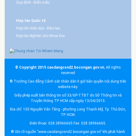
Quy định - Biểu mẫu
Hợp tác Quốc tế
Hợp tác Giáo dục - Đào tạo
Hợp tác Nghiên cứu Khoa học
© Copyright 2015 caodangcsnd2.bocongan.gov.vn
, All rights
reserved
® Trường Cao đẳng Cảnh sát nhân dân II giữ bản quyền nội dung trên
website này.
Giấy phép xuất bản thông tin số 33/GP-TTĐT do Sở Thông tin và
Truyền thông TP. HCM cấp ngày 13/04/2015.
Địa chỉ: 155 Nguyễn Văn Tăng - phường Long Thạnh Mỹ, Tp. Thủ Đức,
TP. HCM.
Điện thoại: 028.38966665 Fax: 028.38966665.
® Ghi rõ nguồn "www.caodangcsnd2.bocongan.gov.vn" khi phát hành