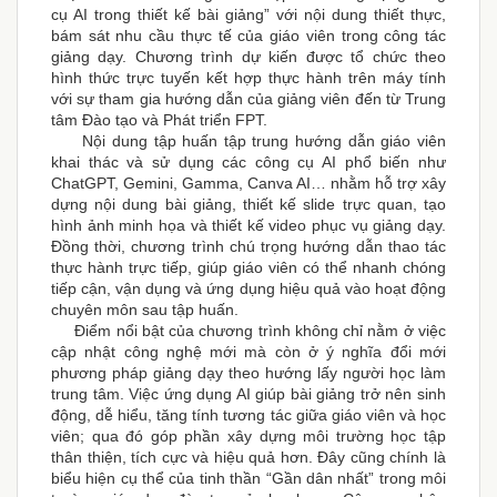
cụ AI trong thiết kế bài giảng” với nội dung thiết thực,
bám sát nhu cầu thực tế của giáo viên trong công tác
giảng dạy. Chương trình dự kiến được tổ chức theo
hình thức trực tuyến kết hợp thực hành trên máy tính
với sự tham gia hướng dẫn của giảng viên đến từ Trung
tâm Đào tạo và Phát triển FPT.
Nội dung tập huấn tập trung hướng dẫn giáo viên
khai thác và sử dụng các công cụ AI phổ biến như
ChatGPT, Gemini, Gamma, Canva AI… nhằm hỗ trợ xây
dựng nội dung bài giảng, thiết kế slide trực quan, tạo
hình ảnh minh họa và thiết kế video phục vụ giảng dạy.
Đồng thời, chương trình chú trọng hướng dẫn thao tác
thực hành trực tiếp, giúp giáo viên có thể nhanh chóng
tiếp cận, vận dụng và ứng dụng hiệu quả vào hoạt động
chuyên môn sau tập huấn.
Điểm nổi bật của chương trình không chỉ nằm ở việc
cập nhật công nghệ mới mà còn ở ý nghĩa đổi mới
phương pháp giảng dạy theo hướng lấy người học làm
trung tâm. Việc ứng dụng AI giúp bài giảng trở nên sinh
động, dễ hiểu, tăng tính tương tác giữa giáo viên và học
viên; qua đó góp phần xây dựng môi trường học tập
thân thiện, tích cực và hiệu quả hơn. Đây cũng chính là
biểu hiện cụ thể của tinh thần “Gần dân nhất” trong môi