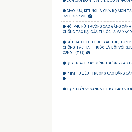
CON CÁN BỘ, GIẢNG VIÊN, CÔNG NHÂN 
GIAO LƯU, KẾT NGHĨA GIỮA BỘ MÔN TÂ
ĐẠI HỌC CSND
HỘI PHỤ NỮ TRƯỜNG CAO ĐẲNG CẢNH 
CHỐNG TÁC HẠI CỦA THUỐC LÁ VÀ XÂY
KẾ HOẠCH TỔ CHỨC GIAO LƯU, TUYÊN
CHỐNG TÁC HẠI THUỐC LÁ ĐỐI VỚI SỨ
CSND II (T39)
QUY HOẠCH XÂY DỰNG TRƯỜNG CAO ĐẲNG
PHIM TƯ LIỆU "TRƯỜNG CAO ĐẲNG CẢN
TẬP HUẤN KỸ NĂNG VIẾT BÀI BÁO KH