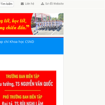
Liên hệ
Sơ đồ Website
ạp chí Khoa học CSND