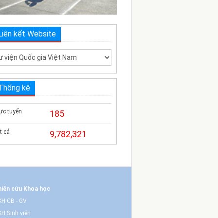
Liên kết Website
Thống kê
ực tuyến
185
t cả
9,782,321
iên cứu Khoa học
H CB - GV
H Sinh viên