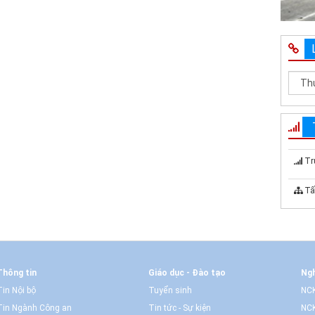
Tr
Tấ
Thông tin
Giáo dục - Đào tạo
Ngh
Tin Nội bộ
Tuyển sinh
NCK
Tin Ngành Công an
Tin tức - Sự kiện
NCK