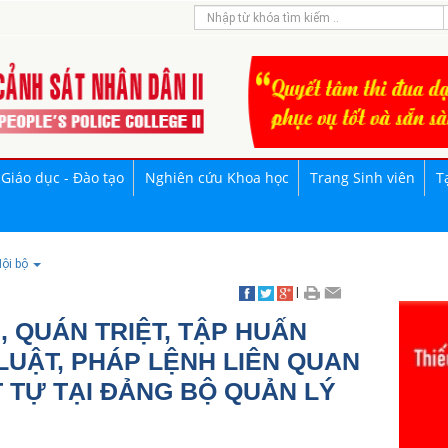
Giáo dục - Đào tạo
Nghiên cứu Khoa học
Trang Sinh viên
T
ội bộ
|
, QUÁN TRIỆT, TẬP HUẤN
UẬT, PHÁP LỆNH LIÊN QUAN
T TỰ TẠI ĐẢNG BỘ QUẢN LÝ