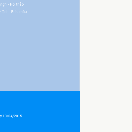
 nghị - Hội thảo
 định - Biểu mẫu
.
ày 13/04/2015.