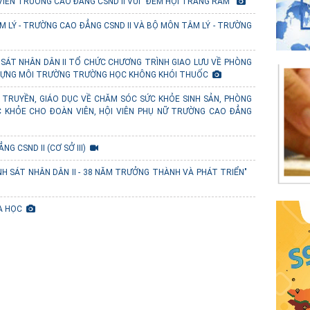
VIÊN TRƯỜNG CAO ĐẲNG CSND II VUI “ĐÊM HỘI TRĂNG RẰM”
M LÝ - TRƯỜNG CAO ĐẲNG CSND II VÀ BỘ MÔN TÂM LÝ - TRƯỜNG
SÁT NHÂN DÂN II TỔ CHỨC CHƯƠNG TRÌNH GIAO LƯU VỀ PHÒNG
 DỰNG MÔI TRƯỜNG TRƯỜNG HỌC KHÔNG KHÓI THUỐC
 TRUYỀN, GIÁO DỤC VỀ CHĂM SÓC SỨC KHỎE SINH SẢN, PHÒNG
C KHỎE CHO ĐOÀN VIÊN, HỘI VIÊN PHỤ NỮ TRƯỜNG CAO ĐẲNG
 CSND II (CƠ SỞ III)
H SÁT NHÂN DÂN II - 38 NĂM TRƯỞNG THÀNH VÀ PHÁT TRIỂN"
OA HỌC