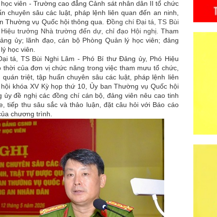
c viên - Trường cao đẳng Cảnh sát nhân dân II tổ chức
uấn chuyên sâu các luật, pháp lệnh liên quan đến an ninh,
ban Thường vụ Quốc hội thông qua.
Đ
ồng chí
Đại tá, TS
Bùi
 Hiệu trưởng Nhà trường đến dự, chỉ đạo Hội nghị.
Tham
Đảng ủy; lãnh đạo, cán bộ Phòng
Quản lý học viên
;
đảng
lý học viên
.
ại tá, TS Bùi Nghi Lâm - Phó Bí thư Đảng ủy, Phó Hiệu
p thời của đơn vị chức năng trong việc tham mưu tổ chức,
quán triệt, tập huấn chuyên sâu các luật, pháp lệnh liên
c hội khóa XV Kỳ họp thứ 10, Ủy ban Thường vụ Quốc hội
 ủy đề nghị các đồng chí cán bộ, đảng viên nêu cao tinh
e, tiếp thu sâu sắc và thảo luận, đặt câu hỏi với Báo cáo
của chương trình.