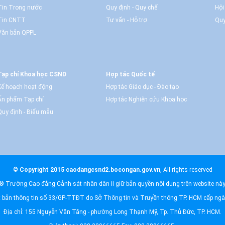
Tin Trong nước
Quy định - Quy chế
Hội
Tin CNTT
Tư vấn - Hỗ trợ
Quy
Văn bản QPPL
Tạp chí Khoa học CSND
Hợp tác Quốc tế
Kế hoạch hoạt động
Hợp tác Giáo dục - Đào tạo
Ấn phẩm Tạp chí
Hợp tác Nghiên cứu Khoa học
Quy định - Biểu mẫu
© Copyright 2015 caodangcsnd2.bocongan.gov.vn
, All rights reserved
® Trường Cao đẳng Cảnh sát nhân dân II giữ bản quyền nội dung trên website này
t bản thông tin số 33/GP-TTĐT do Sở Thông tin và Truyền thông TP. HCM cấp ng
Địa chỉ: 155 Nguyễn Văn Tăng - phường Long Thạnh Mỹ, Tp. Thủ Đức, TP. HCM.