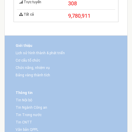
Trực tuyến
308
Tất cả
9,780,911
Giới thiệu
Lịch sử hình thành & phát triển
Cơ cấu tổ chức
Chức năng, nhiệm vụ
Bảng vàng thành tích
Thông tin
Tin Nội bộ
Tin Ngành Công an
Tin Trong nước
Tin CNTT
Văn bản QPPL