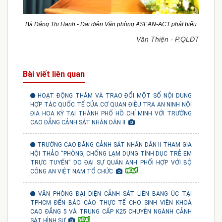
Bà Đặng Thị Hạnh - Đại diện Văn phòng ASEAN-ACT phát biểu
Văn Thiện - P.QLĐT
Bài viết liên quan
HOẠT ĐỘNG THĂM VÀ TRAO ĐỔI MỘT SỐ NỘI DUNG
HỢP TÁC QUỐC TẾ CỦA CƠ QUAN ĐIỀU TRA AN NINH NỘI
ĐỊA HOA KỲ TẠI THÀNH PHỐ HỒ CHÍ MINH VỚI TRƯỜNG
CAO ĐẲNG CẢNH SÁT NHÂN DÂN II
TRƯỜNG CAO ĐẲNG CẢNH SÁT NHÂN DÂN II THAM GIA
HỘI THẢO “PHÒNG, CHỐNG LẠM DỤNG TÌNH DỤC TRẺ EM
TRỰC TUYẾN” DO ĐẠI SỰ QUÁN ANH PHỐI HỢP VỚI BỘ
CÔNG AN VIỆT NAM TỔ CHỨC
VĂN PHÒNG ĐẠI DIỆN CẢNH SÁT LIÊN BANG ÚC TẠI
TPHCM ĐẾN BÁO CÁO THỰC TẾ CHO SINH VIÊN KHOÁ
CAO ĐẲNG 5 VÀ TRUNG CẤP K25 CHUYÊN NGÀNH CẢNH
SÁT HÌNH SỰ