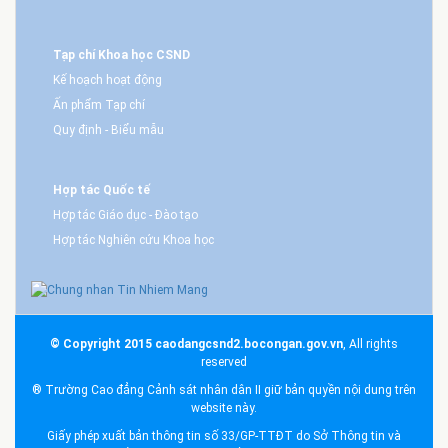
Tạp chí Khoa học CSND
Kế hoạch hoạt động
Ấn phẩm Tạp chí
Quy định - Biểu mẫu
Hợp tác Quốc tế
Hợp tác Giáo dục - Đào tạo
Hợp tác Nghiên cứu Khoa học
© Copyright 2015 caodangcsnd2.bocongan.gov.vn
, All rights
reserved
® Trường Cao đẳng Cảnh sát nhân dân II giữ bản quyền nội dung trên
website này.
Giấy phép xuất bản thông tin số 33/GP-TTĐT do Sở Thông tin và