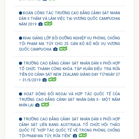
ĐOÀN CÔNG TÁC TRƯỜNG CAO ĐẲNG CẢNH SÁT NHÂN
DÂN II THĂM VÀ LÀM VIỆC TẠI VƯƠNG QUỐC CAMPUCHIA
NĂM 2019
KHAI GIẢNG LỚP BỒI DƯỠNG NGHIỆP VỤ PHÒNG, CHỐNG
TỘI PHẠM MA TÚY CHO 25 CÁN BỘ BỘ NỘI VỤ VƯƠNG
QUỐC CAMPUCHIA
TRƯỜNG CAO ĐẲNG CẢNH SÁT NHÂN DÂN II PHỐI HỢP
TỔ CHỨC THÀNH CÔNG KHÓA TẬP HUẤN ĐIỀU TRA RỬA
TIỀN DO CẢNH SÁT NEW ZEALAND GIẢNG DẠY TỪ NGÀY 27
– 31/5/2019
HOẠT ĐỘNG ĐỐI NGOẠI VÀ HỢP TÁC QUỐC TẾ CỦA
TRƯỜNG CAO ĐẲNG CẢNH SÁT NHÂN DÂN II - MỘT NĂM
NHÌN LẠI
TRƯỜNG CAO ĐẲNG CẢNH SÁT NHÂN DÂN II PHỐI HỢP
CẢNH SÁT LIÊN BANG AUSTRALIA TỔ CHỨC HỘI THẢO
QUỐC TẾ “HỢP TÁC QUỐC TẾ VỀ TRONG PHÒNG, CHỐNG
TỘI PHẠM MA TÚY, RỬA TIỀN”