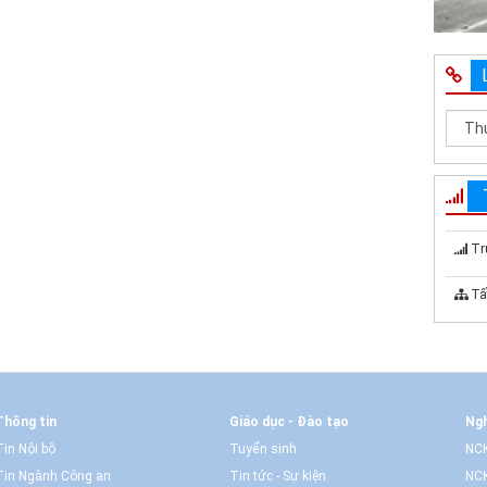
Tr
Tấ
Thông tin
Giáo dục - Đào tạo
Ngh
Tin Nội bộ
Tuyển sinh
NCK
Tin Ngành Công an
Tin tức - Sự kiện
NCK