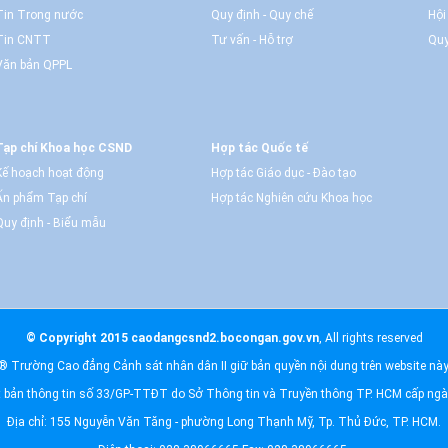
Tin Trong nước
Quy định - Quy chế
Hội
Tin CNTT
Tư vấn - Hỗ trợ
Quy
Văn bản QPPL
Tạp chí Khoa học CSND
Hợp tác Quốc tế
Kế hoạch hoạt động
Hợp tác Giáo dục - Đào tạo
Ấn phẩm Tạp chí
Hợp tác Nghiên cứu Khoa học
Quy định - Biểu mẫu
© Copyright 2015 caodangcsnd2.bocongan.gov.vn
, All rights reserved
® Trường Cao đẳng Cảnh sát nhân dân II giữ bản quyền nội dung trên website này
t bản thông tin số 33/GP-TTĐT do Sở Thông tin và Truyền thông TP. HCM cấp ng
Địa chỉ: 155 Nguyễn Văn Tăng - phường Long Thạnh Mỹ, Tp. Thủ Đức, TP. HCM.