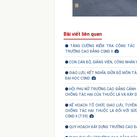
Bài viết liên quan
TĂNG CƯỜNG KIỂM TRA CÔNG TÁC 
TRƯỜNG CAO ĐẲNG CSND II
CON CÁN BỘ, GIẢNG VIÊN, CÔNG NHÂN 
GIAO LƯU, KẾT NGHĨA GIỮA BỘ MÔN TÂ
ĐẠI HỌC CSND
HỘI PHỤ NỮ TRƯỜNG CAO ĐẲNG CẢNH 
CHỐNG TÁC HẠI CỦA THUỐC LÁ VÀ XÂY
KẾ HOẠCH TỔ CHỨC GIAO LƯU, TUYÊN
CHỐNG TÁC HẠI THUỐC LÁ ĐỐI VỚI SỨ
CSND II (T39)
QUY HOẠCH XÂY DỰNG TRƯỜNG CAO ĐẲNG