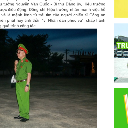
ếu tướng Nguyễn Văn Quốc - Bí thư Đảng ủy, Hiệu trưởng
được điều động. Đồng chí Hiệu trưởng nhấn mạnh việc hỗ
 và là mệnh lệnh từ trái tim của người chiến sĩ Công an
iên phát huy tinh thần “vì Nhân dân phục vụ”, chấp hành
 quá trình công tác.