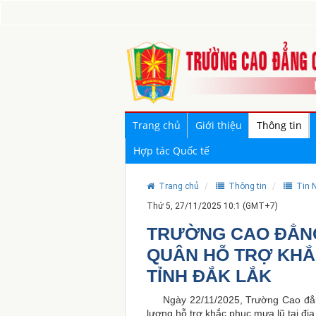
Trang chủ
Giới thiệu
Thông tin
Hợp tác Quốc tế
Trang chủ
Thông tin
Tin N
Thứ 5, 27/11/2025 10:1 (GMT+7)
TRƯỜNG CAO ĐẲNG
QUÂN HỖ TRỢ KHẮC
TỈNH ĐẮK LẮK
Ngày 22/11/2025, Trường
Cao đẳn
lượng hỗ trợ khắc phục mưa lũ tại địa