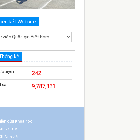
Liên kết Website
Thống kê
ực tuyến
242
t cả
9,787,331
iên cứu Khoa học
H CB - GV
H Sinh viên