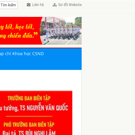
Liên hệ
Sơ đồ Website
ạp chí Khoa học CSND