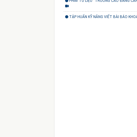
PHIM TƯ LIỆU "TRƯỜNG CAO ĐẲNG CẢN
TẬP HUẤN KỸ NĂNG VIẾT BÀI BÁO KH