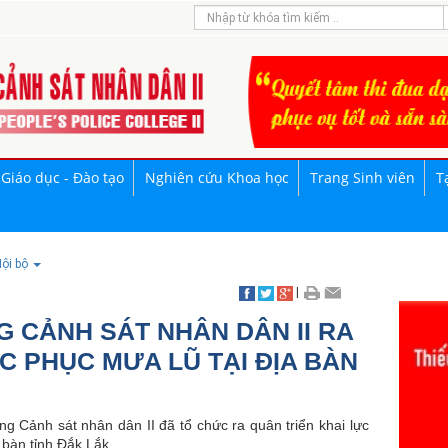
Giáo dục - Đào tạo
Nghiên cứu Khoa học
Trang Sinh viên
T
ội bộ
|
 CẢNH SÁT NHÂN DÂN II RA
 PHỤC MƯA LŨ TẠI ĐỊA BÀN
g Cảnh sát nhân dân II đã tổ chức ra quân triển khai lực
 bàn tỉnh Đắk Lắk.