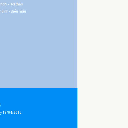
 nghị - Hội thảo
 định - Biểu mẫu
.
ày 13/04/2015.