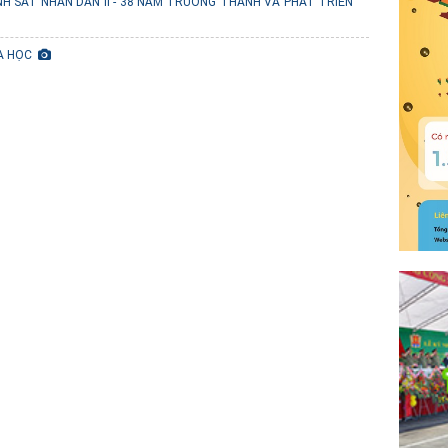
H SÁT NHÂN DÂN II - 38 NĂM TRƯỞNG THÀNH VÀ PHÁT TRIỂN"
OA HỌC