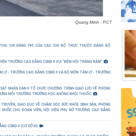
Quang Minh - P.CT
THU CHI ĐẢNG PHÍ CỦA CÁC CHI BỘ TRỰC THUỘC ĐẢNG BỘ
VIÊN TRƯỜNG CAO ĐẲNG CSND II VUI “ĐÊM HỘI TRĂNG RẰM”
M LÝ - TRƯỜNG CAO ĐẲNG CSND II VÀ BỘ MÔN TÂM LÝ - TRƯỜNG
SÁT NHÂN DÂN II TỔ CHỨC CHƯƠNG TRÌNH GIAO LƯU VỀ PHÒNG
 DỰNG MÔI TRƯỜNG TRƯỜNG HỌC KHÔNG KHÓI THUỐC
 TRUYỀN, GIÁO DỤC VỀ CHĂM SÓC SỨC KHỎE SINH SẢN, PHÒNG
C KHỎE CHO ĐOÀN VIÊN, HỘI VIÊN PHỤ NỮ TRƯỜNG CAO ĐẲNG
 CSND II (CƠ SỞ III)