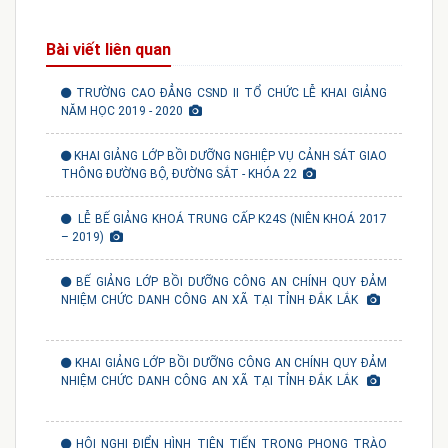
Bài viết liên quan
TRƯỜNG CAO ĐẲNG CSND II TỔ CHỨC LỄ KHAI GIẢNG
NĂM HỌC 2019 - 2020
KHAI GIẢNG LỚP BỒI DƯỠNG NGHIỆP VỤ CẢNH SÁT GIAO
THÔNG ĐƯỜNG BỘ, ĐƯỜNG SẮT - KHÓA 22
LỄ BẾ GIẢNG KHOÁ TRUNG CẤP K24S (NIÊN KHOÁ 2017
– 2019)
BẾ GIẢNG LỚP BỒI DƯỠNG CÔNG AN CHÍNH QUY ĐẢM
NHIỆM CHỨC DANH CÔNG AN XÃ TẠI TỈNH ĐẮK LẮK
KHAI GIẢNG LỚP BỒI DƯỠNG CÔNG AN CHÍNH QUY ĐẢM
NHIỆM CHỨC DANH CÔNG AN XÃ TẠI TỈNH ĐẮK LẮK
HỘI NGHỊ ĐIỂN HÌNH TIÊN TIẾN TRONG PHONG TRÀO