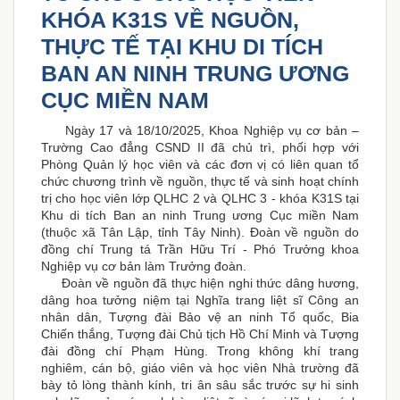
KHÓA K31S VỀ NGUỒN,
THỰC TẾ TẠI KHU DI TÍCH
BAN AN NINH TRUNG ƯƠNG
CỤC MIỀN NAM
Ngày 17 và 18/10/2025, Khoa Nghiệp vụ cơ bản –
Trường Cao đẳng CSND II đã chủ trì, phối hợp với
Phòng Quản lý học viên và các đơn vị có liên quan tổ
chức chương trình về nguồn, thực tế và sinh hoạt chính
trị cho học viên lớp QLHC 2 và QLHC 3 - khóa K31S tại
Khu di tích Ban an ninh Trung ương Cục miền Nam
(thuộc xã Tân Lập, tỉnh Tây Ninh). Đoàn về nguồn do
đồng chí Trung tá Trần Hữu Trí - Phó Trưởng khoa
Nghiệp vụ cơ bản làm Trưởng đoàn.
Đoàn về nguồn đã thực hiện nghi thức dâng hương,
dâng hoa tưởng niệm tại Nghĩa trang liệt sĩ Công an
nhân dân, Tượng đài Bảo vệ an ninh Tổ quốc, Bia
Chiến thắng, Tượng đài Chủ tịch Hồ Chí Minh và Tượng
đài đồng chí Phạm Hùng. Trong không khí trang
nghiêm, cán bộ, giáo viên và học viên Nhà trường đã
bày tỏ lòng thành kính, tri ân sâu sắc trước sự hi sinh