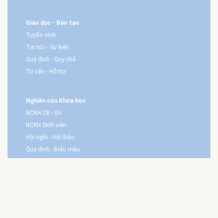
Giáo dục - Đào tạo
Tuyển sinh
Tin tức - Sự kiện
Quy định - Quy chế
Tư vấn - Hỗ trợ
Nghiên cứu Khoa học
NCKH CB - GV
NCKH Sinh viên
Hội nghị - Hội thảo
Quy định - Biểu mẫu
Trang Sinh viên
Tin tức - Hoạt động
Câu lạc bộ Sinh viên
Sinh viên điển hình