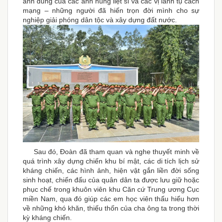
anh dũng của các anh hùng liệt sĩ và các vị lãnh tụ cách
mạng – những người đã hiến trọn đời mình cho sự
nghiệp giải phóng dân tộc và xây dựng đất nước.
Sau đó, Đoàn đã tham quan và nghe thuyết minh về
quá trình xây dựng chiến khu bí mật, các di tích lịch sử
kháng chiến, các hình ảnh, hiện vật gắn liền đời sống
sinh hoạt, chiến đấu của quân dân ta được lưu giữ hoặc
phục chế trong khuôn viên khu Căn cứ Trung ương Cục
miền Nam, qua đó giúp các em học viên thấu hiểu hơn
về những khó khăn, thiếu thốn của cha ông ta trong thời
kỳ kháng chiến.