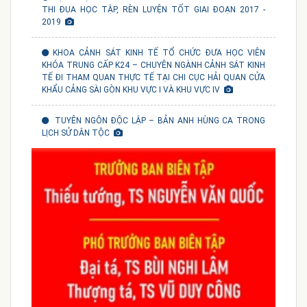
THI ĐUA HỌC TẬP, RÈN LUYỆN TỐT GIAI ĐOẠN 2017 -
2019
KHOA CẢNH SÁT KINH TẾ TỔ CHỨC ĐƯA HỌC VIÊN
KHÓA TRUNG CẤP K24 – CHUYÊN NGÀNH CẢNH SÁT KINH
TẾ ĐI THAM QUAN THỰC TẾ TẠI CHI CỤC HẢI QUAN CỬA
KHẨU CẢNG SÀI GÒN KHU VỰC I VÀ KHU VỰC IV
TUYÊN NGÔN ĐỘC LẬP – BẢN ANH HÙNG CA TRONG
LỊCH SỬ DÂN TỘC