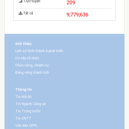
Trực tuyến
209
Tất cả
9,779,636
Giới thiệu
Lịch sử hình thành & phát triển
Cơ cấu tổ chức
Chức năng, nhiệm vụ
Bảng vàng thành tích
Thông tin
Tin Nội bộ
Tin Ngành Công an
Tin Trong nước
Tin CNTT
Văn bản QPPL