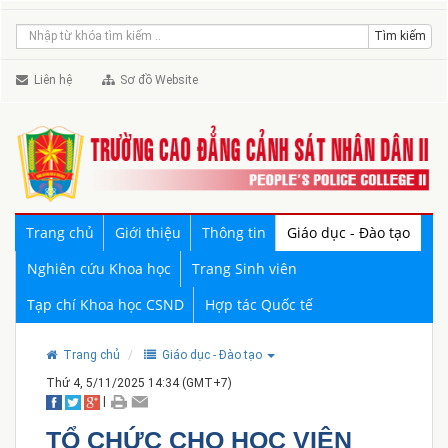
Liên hệ
Sơ đồ Website
Trang chủ
Giới thiệu
Thông tin
Giáo dục - Đào tạo
Nghiên cứu Khoa học
Trang Sinh viên
Tạp chí Khoa học CSND
Hợp tác Quốc tế
Trang chủ
Giáo dục - Đào tạo
Thứ 4, 5/11/2025 14:34 (GMT+7)
|
TỔ CHỨC CHO HỌC VIÊN