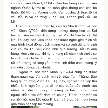
cho học viên Khóa QTC04 - Đào tạo trung cấp, chuyên
ngành Quản lý trật tự, an toàn giao thông cho cán bộ
thuộc Bộ Nội vụ Vương quốc Campuchia đi thực tế tại
xã Đất Đỏ và phường Vũng Tàu, Thành phố Hồ Chí
Minh.
Theo quá trình đi thực tế, cán bộ Nhà trường và học
viên Khóa QTC04 đến dâng hương, dâng hoa tại Đài
tưởng niệm và Khu di tích lịch sử Võ Thị Sáu tại xã Đất
Đỏ. Tại đây, học viên khóa học được nghe giới thiệu về
quá trình hoạt động cách mạng và sự anh dũng hi sinh
của chị Võ Thị Sáu cũng như quê hương Đất Đỏ anh
hùng. Học viên sau khi nghe xong rất cảm kích trước sự
hi sinh của chị Võ Thị Sáu, một người con gái tuổi còn
rất trẻ nhưng có lòng yêu nước, tinh thần cách mạng, ý
chí kiên cường, bất khuất.
Ngoài ra, học viên Khóa QTCC04 cũng đã được
tham quan các địa danh lịch sử, tháp Tam Thắng, Bảo
tàng tại phường Vũng Tàu. Tại đây, học viên đã tiếp thu
nhiều kinh nghiệm thực tế từ các cuộc đấu tranh của
nhân dân địa phương nói riêng và hiểu rõ hơn con
người, đất nước Việt Nam nói chung. Từ đó, học viên có
sự liên hệ, gắn kết giữa lý luận và thực tiễn hơn trong
quá trình học tập tại trường.