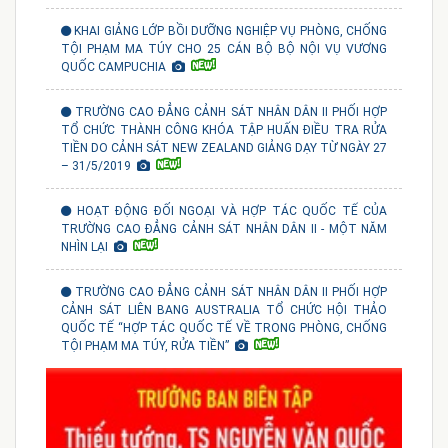
KHAI GIẢNG LỚP BỒI DƯỠNG NGHIỆP VỤ PHÒNG, CHỐNG
TỘI PHẠM MA TÚY CHO 25 CÁN BỘ BỘ NỘI VỤ VƯƠNG
QUỐC CAMPUCHIA
TRƯỜNG CAO ĐẲNG CẢNH SÁT NHÂN DÂN II PHỐI HỢP
TỔ CHỨC THÀNH CÔNG KHÓA TẬP HUẤN ĐIỀU TRA RỬA
TIỀN DO CẢNH SÁT NEW ZEALAND GIẢNG DẠY TỪ NGÀY 27
– 31/5/2019
HOẠT ĐỘNG ĐỐI NGOẠI VÀ HỢP TÁC QUỐC TẾ CỦA
TRƯỜNG CAO ĐẲNG CẢNH SÁT NHÂN DÂN II - MỘT NĂM
NHÌN LẠI
TRƯỜNG CAO ĐẲNG CẢNH SÁT NHÂN DÂN II PHỐI HỢP
CẢNH SÁT LIÊN BANG AUSTRALIA TỔ CHỨC HỘI THẢO
QUỐC TẾ “HỢP TÁC QUỐC TẾ VỀ TRONG PHÒNG, CHỐNG
TỘI PHẠM MA TÚY, RỬA TIỀN”