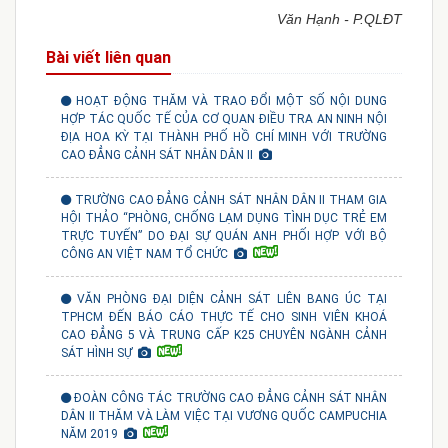
Văn Hạnh - P.QLĐT
Bài viết liên quan
HOẠT ĐỘNG THĂM VÀ TRAO ĐỔI MỘT SỐ NỘI DUNG
HỢP TÁC QUỐC TẾ CỦA CƠ QUAN ĐIỀU TRA AN NINH NỘI
ĐỊA HOA KỲ TẠI THÀNH PHỐ HỒ CHÍ MINH VỚI TRƯỜNG
CAO ĐẲNG CẢNH SÁT NHÂN DÂN II
TRƯỜNG CAO ĐẲNG CẢNH SÁT NHÂN DÂN II THAM GIA
HỘI THẢO “PHÒNG, CHỐNG LẠM DỤNG TÌNH DỤC TRẺ EM
TRỰC TUYẾN” DO ĐẠI SỰ QUÁN ANH PHỐI HỢP VỚI BỘ
CÔNG AN VIỆT NAM TỔ CHỨC
VĂN PHÒNG ĐẠI DIỆN CẢNH SÁT LIÊN BANG ÚC TẠI
TPHCM ĐẾN BÁO CÁO THỰC TẾ CHO SINH VIÊN KHOÁ
CAO ĐẲNG 5 VÀ TRUNG CẤP K25 CHUYÊN NGÀNH CẢNH
SÁT HÌNH SỰ
ĐOÀN CÔNG TÁC TRƯỜNG CAO ĐẲNG CẢNH SÁT NHÂN
DÂN II THĂM VÀ LÀM VIỆC TẠI VƯƠNG QUỐC CAMPUCHIA
NĂM 2019