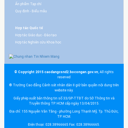
Ấn phẩm Tạp chí
Quy định - Biểu mẫu
Hợp tác Quốc tế
Hợp tác Giáo dục - Đào tạo
Hợp tác Nghiên cứu Khoa học
© Copyright 2015 caodangcsnd2.bocongan.gov.vn
, All rights
reserved
® Trường Cao đẳng Cảnh sát nhân dân II giữ bản quyền nội dung trên
website này.
Giấy phép xuất bản thông tin số 33/GP-TTĐT do Sở Thông tin và
Truyền thông TP. HCM cấp ngày 13/04/2015.
Địa chỉ: 155 Nguyễn Văn Tăng - phường Long Thạnh Mỹ, Tp. Thủ Đức,
TP. HCM.
Điện thoại: 028.38966665 Fax: 028.38966665.