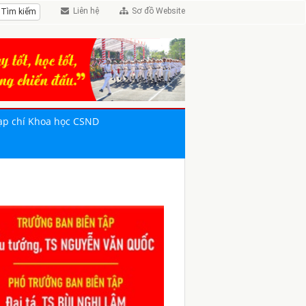
Liên hệ
Sơ đồ Website
ạp chí Khoa học CSND