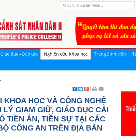
Giáo dục - Đào tạo
Nghiên cứu Khoa học
Trang Sinh viên
T
|
ÀI KHOA HỌC VÀ CÔNG NGHỆ
 LÝ GIAM GIỮ, GIÁO DỤC CẢI
 TIỀN ÁN, TIỀN SỰ TẠI CÁC
BỘ CÔNG AN TRÊN ĐỊA BÀN