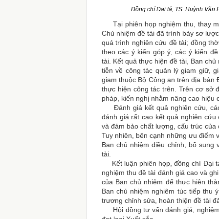
Đồng chí Đại tá, TS. Huỳnh Văn E
Tại phiên họp nghiệm thu, thay mặ
Chủ nhiệm đề tài đã trình bày sơ lượ
quá trình nghiên cứu đề tài; đồng thờ
theo các ý kiến góp ý, các ý kiến đề
tài. Kết quả thực hiện đề tài, Ban ch
tiễn về công tác
quản lý giam giữ, gi
giam thuộc Bộ Công an trên địa bàn 
thực hiện công tác trên. Trên cơ sở 
pháp, kiến nghị nhằm nâng cao hiệu qu
Đánh giá kết quả nghiên cứu, các t
đánh giá rất cao kết quả nghiên cứ
và đảm bảo chất lượng, cấu trúc của đề
Tuy nhiên, bên cạnh những ưu điểm v
Ban chủ nhiệm điều chỉnh, bổ sung v
tài.
Kết luận phiên họp, đồng chí Đại tá
nghiệm thu đề tài đánh giá cao và gh
của Ban chủ nhiệm để thực hiện thàn
Ban chủ nhiệm nghiêm túc tiếp thu ý
trương chỉnh sửa, hoàn thiện đề tài đ
Hội đồng tư vấn đánh giá, nghiệm th