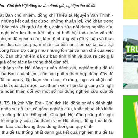
m - Chủ tịch Hội đồng tư vấn đánh giá, nghiệm thu đề tài
t Ban chủ nhiệm, đồng chí Thiếu tá Nguyễn Văn Thịnh -
c những kết quả đạt được, những thuận lợi, khó khăn trong
i báo cáo kết quả tiếp thu, chỉnh sửa nội dung nghiên cứu
 nghị bảo lưu theo kết luận tại buổi hội thảo toàn văn đề
ủ nhiệm đã nghiên cứu, làm rõ những vấn đề lý luận và thực
áo dục cải tạo phạm nhân có tiền án, tiền sự tại các trại
Đông Nam Bộ cũng như những tồn tại và hạn chế của việc
đó, Ban chủ nhiệm đã dự báo tình hình và đưa ra các giải
ả công tác này trong thời gian tới.
hành viên Hội đồng tư vấn đánh giá, nghiệm thu đề tài
u của Ban chủ nhiệm, các sản phẩm theo hợp đồng đầy đủ
 tài hợp lý, lập luận khoa học, rõ ràng, logic và chặt chẽ.
à kết quả đạt được, các thành viên Hội đồng cũng đề nghị
à hoàn thiện đối với một số nội dung nghiên cứu của đề
, TS. Huỳnh Văn Em - Chủ tịch Hội đồng tư vấn đánh giá,
i nhận sự nỗ lực, cố gắng nghiên cứu, khắc phục khó khăn
h công đề tài. Đồng chí Chủ tịch Hội đồng cũng đề nghị
 kiến góp ý của các thành viên Hội đồng, đồng thời khẩn
ảm bảo chất lượng theo đúng thời gian quy định.
u đề tài thống nhất đánh giá kết quả nghiệm thu đề tài