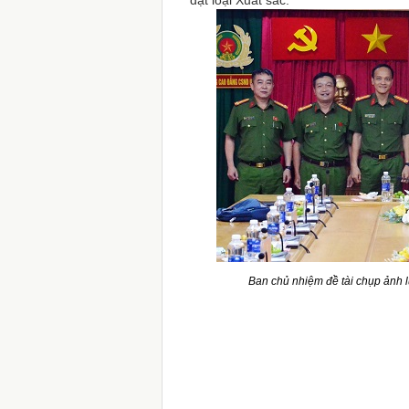
đạt loại Xuất sắc.
Ban chủ nhiệm đề tài chụp ảnh l