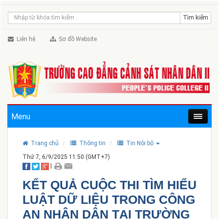
Liên hệ
Sơ đồ Website
Menu
Trang chủ
Thông tin
Tin Nội bộ
Thứ 7, 6/9/2025 11:50 (GMT+7)
|
KẾT QUẢ CUỘC THI TÌM HIỂU
LUẬT DỮ LIỆU TRONG CÔNG
AN NHÂN DÂN TẠI TRƯỜNG