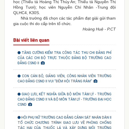
học (Thiếu tá Hoàng Thị Thúy An; Thiếu tá Nguyễn Thị
Hồng Tươi); học viên Nguyễn Chí Nhân -Trung đội
QLHC4, K30S.
Nhà trường đã chọn các tác phẩm đạt giải gửi tham
gia cuộc thi do cấp trên tổ chức.
Hoàng Huệ - P.CT
Bài viết liên quan
TĂNG CƯỜNG KIỂM TRA CÔNG TÁC THU CHI ĐẢNG PHÍ
CỦA CÁC CHI BỘ TRỰC THUỘC ĐẢNG BỘ TRƯỜNG CAO
ĐẲNG CSND II
CON CÁN BỘ, GIẢNG VIÊN, CÔNG NHÂN VIÊN TRƯỜNG
CAO ĐẲNG CSND II VUI “ĐÊM HỘI TRĂNG RẰM”
GIAO LƯU, KẾT NGHĨA GIỮA BỘ MÔN TÂM LÝ - TRƯỜNG
CAO ĐẲNG CSND II VÀ BỘ MÔN TÂM LÝ - TRƯỜNG ĐẠI HỌC
CSND
HỘI PHỤ NỮ TRƯỜNG CAO ĐẲNG CẢNH SÁT NHÂN DÂN II
TỔ CHỨC CHƯƠNG TRÌNH GIAO LƯU VỀ PHÒNG CHỐNG
TÁC HẠI CỦA THUỐC LÁ VÀ XÂY DỰNG MÔI TRƯỜNG