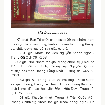
Một số tác phẩm dự thi
Kết quả, Ban Tổ chức chọn được 09 tác phẩm tham
gia cuộc thi có nội dung, hình ảnh đảm bảo đúng thể lệ,
đạt chất lượng cao để trao giải, cụ thể:
- 01 giải Nhất: Học viên Nguyễn Khánh Ngọc -
Trung đội
QLHC6, K30S
- 02 giải Nhì: Nhóm tác giả Phòng chính trị (Thiếu tá
Trần Thị Giang Bình, Trung úy Nguyễn Quang
Minh); học viên Hoàng Hồng Nhất - Trung đội CSVT6,
K30S.
- 03 giải Ba: Trung tá Lê Vũ Phương - Khoa Cảnh
sát giao thông; Đại úy Lê Thanh Thủy - Phòng Bảo đảm
chất lượng đào tạo; học viên Đặng Hữu Duy - Trung đội
QLHC5, K30S.
- 03 giải Khuyến khích: Trung tá Trần Quốc Việt,
Phòng Chính trị; Nhóm tác giả Khoa Ngoại ngữ - Tin