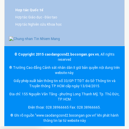
Hợp tác Quốc tế
Hợp tác Giáo dục - Đào tạo
Hợp tác Nghiên cứu Khoa học
© Copyright 2015 caodangcsnd2.bocongan.gov.vn
, All rights
reserved
® Trường Cao đẳng Cảnh sát nhân dân II giữ bản quyền nội dung trên
website này.
Giấy phép xuất bản thông tin số 33/GP-TTĐT do Sở Thông tin và
Truyền thông TP. HCM cấp ngày 13/04/2015.
Địa chỉ: 155 Nguyễn Văn Tăng - phường Long Thạnh Mỹ, Tp. Thủ Đức,
TP. HCM.
Điện thoại: 028.38966665 Fax: 028.38966665.
® Ghi rõ nguồn "www.caodangcsnd2.bocongan.gov.vn" khi phát hành
thông tin lại từ website này