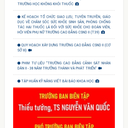
TRƯỜNG HỌC KHÔNG KHÓI THUỐC
KẾ HOẠCH TỔ CHỨC GIAO LƯU, TUYÊN TRUYỀN, GIÁO
DỤC VỀ CHĂM SÓC SỨC KHỎE SINH SẢN, PHÒNG CHỐNG
TÁC HẠI THUỐC LÁ ĐỐI VỚI SỨC KHỎE CHO ĐOÀN VIÊN,
HỘI VIÊN PHỤ NỮ TRƯỜNG CAO ĐẲNG CSND II (T39)
QUY HOẠCH XÂY DỰNG TRƯỜNG CAO ĐẲNG CSND II (CƠ
SỞ III)
PHIM TƯ LIỆU "TRƯỜNG CAO ĐẲNG CẢNH SÁT NHÂN
DÂN II - 38 NĂM TRƯỞNG THÀNH VÀ PHÁT TRIỂN"
TẬP HUẤN KỸ NĂNG VIẾT BÀI BÁO KHOA HỌC