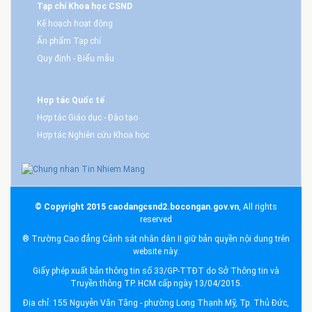
Tạp chí Khoa học CSND
Kế hoạch hoạt động
Ấn phẩm Tạp chí
Quy định - Biểu mẫu
Hợp tác Quốc tế
Hợp tác Giáo dục - Đào tạo
Hợp tác Nghiên cứu Khoa học
© Copyright 2015 caodangcsnd2.bocongan.gov.vn
, All rights
reserved
® Trường Cao đẳng Cảnh sát nhân dân II giữ bản quyền nội dung trên
website này.
Giấy phép xuất bản thông tin số 33/GP-TTĐT do Sở Thông tin và
Truyền thông TP. HCM cấp ngày 13/04/2015.
Địa chỉ: 155 Nguyễn Văn Tăng - phường Long Thạnh Mỹ, Tp. Thủ Đức,