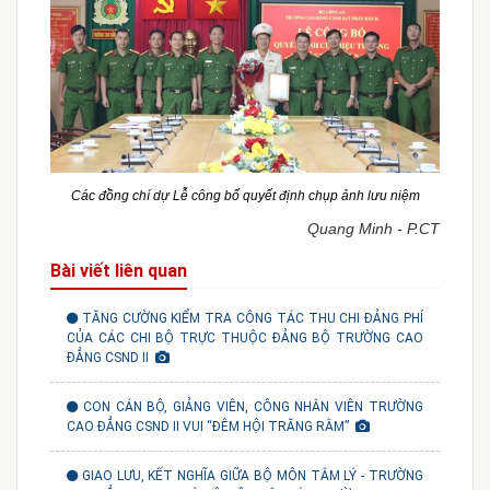
Các đồng chí dự Lễ công bố quyết định chụp ảnh lưu niệm
Quang Minh - P.CT
Bài viết liên quan
TĂNG CƯỜNG KIỂM TRA CÔNG TÁC THU CHI ĐẢNG PHÍ
CỦA CÁC CHI BỘ TRỰC THUỘC ĐẢNG BỘ TRƯỜNG CAO
ĐẲNG CSND II
CON CÁN BỘ, GIẢNG VIÊN, CÔNG NHÂN VIÊN TRƯỜNG
CAO ĐẲNG CSND II VUI “ĐÊM HỘI TRĂNG RẰM”
GIAO LƯU, KẾT NGHĨA GIỮA BỘ MÔN TÂM LÝ - TRƯỜNG