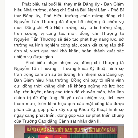
Phát biểu tại buổi lễ, thay mặt Đảng ủy - Ban Giám
hiệu Nhà trường, đồng chí Đại tá Bùi Nghi Lâm - Phó Bí
thư Đảng ủy, Phó Hiệu trưởng chúc mừng đồng chí
Nguyễn Tấn Thương đã được bổ nhiệm giữ chức vụ
mới. Đồng chí Phó Hiệu trưởng bày tỏ tin tưởng rằng,
trên cương vị công tác mới, đồng chí Thượng tá
Nguyễn Tấn Thương sẽ tiếp tục phát huy năng lực, sở
trường và kinh nghiệm công tác, đoàn kết cùng tập thể
đơn vị, vượt qua mọi khó khăn, hoàn thành xuất sắc
nhiệm vụ được giao.
Phát biểu nhận nhiệm vụ, đồng chí Thượng tá
Nguyễn Tấn Thương - Trưởng khoa Kỹ thuật hình sự
trân trọng cảm ơn sự tin tưởng, tín nhiệm của Đảng ủy,
Ban Giám hiệu Nhà trường. Đồng chí bày tỏ niềm vinh
dự, đồng thời khẳng định sẽ không ngừng nỗ lực học
tập, rèn luyện, nâng cao trình độ chuyên môn, bản lĩnh
chính trị để đáp ứng tốt yêu cầu nhiệm vụ; tích cực
tham mưu, triển khai hiệu quả các mặt công tác được
phân công, góp phần xây dựng Khoa Kỹ thuật hình sự
ngày càng phát triển, đóng góp vào sự phát triển chung
của Trường Cao đẳng Cảnh sát nhân dân II.