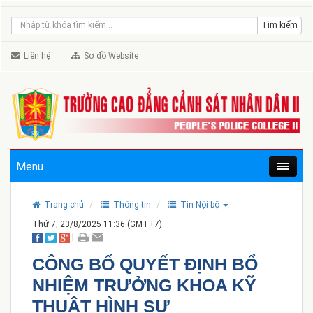
Liên hệ
Sơ đồ Website
Menu
Trang chủ
Thông tin
Tin Nội bộ
Thứ 7, 23/8/2025 11:36 (GMT+7)
|
CÔNG BỐ QUYẾT ĐỊNH BỔ
NHIỆM TRƯỞNG KHOA KỸ
THUẬT HÌNH SỰ