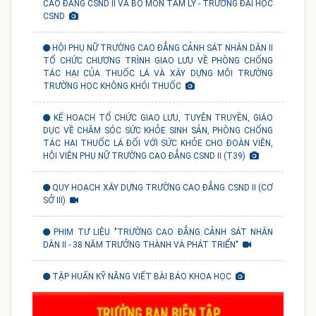
CAO ĐẲNG CSND II VÀ BỘ MÔN TÂM LÝ - TRƯỜNG ĐẠI HỌC
CSND
HỘI PHỤ NỮ TRƯỜNG CAO ĐẲNG CẢNH SÁT NHÂN DÂN II
TỔ CHỨC CHƯƠNG TRÌNH GIAO LƯU VỀ PHÒNG CHỐNG
TÁC HẠI CỦA THUỐC LÁ VÀ XÂY DỰNG MÔI TRƯỜNG
TRƯỜNG HỌC KHÔNG KHÓI THUỐC
KẾ HOẠCH TỔ CHỨC GIAO LƯU, TUYÊN TRUYỀN, GIÁO
DỤC VỀ CHĂM SÓC SỨC KHỎE SINH SẢN, PHÒNG CHỐNG
TÁC HẠI THUỐC LÁ ĐỐI VỚI SỨC KHỎE CHO ĐOÀN VIÊN,
HỘI VIÊN PHỤ NỮ TRƯỜNG CAO ĐẲNG CSND II (T39)
QUY HOẠCH XÂY DỰNG TRƯỜNG CAO ĐẲNG CSND II (CƠ
SỞ III)
PHIM TƯ LIỆU "TRƯỜNG CAO ĐẲNG CẢNH SÁT NHÂN
DÂN II - 38 NĂM TRƯỞNG THÀNH VÀ PHÁT TRIỂN"
TẬP HUẤN KỸ NĂNG VIẾT BÀI BÁO KHOA HỌC