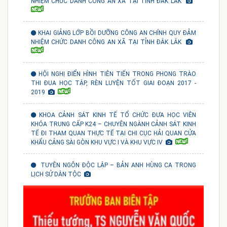
NHIỆM CHỨC DANH CÔNG AN XÃ TẠI TỈNH ĐẮK LẮK
KHAI GIẢNG LỚP BỒI DƯỠNG CÔNG AN CHÍNH QUY ĐẢM
NHIỆM CHỨC DANH CÔNG AN XÃ TẠI TỈNH ĐẮK LẮK
HỘI NGHỊ ĐIỂN HÌNH TIÊN TIẾN TRONG PHONG TRÀO
THI ĐUA HỌC TẬP, RÈN LUYỆN TỐT GIAI ĐOẠN 2017 -
2019
KHOA CẢNH SÁT KINH TẾ TỔ CHỨC ĐƯA HỌC VIÊN
KHÓA TRUNG CẤP K24 – CHUYÊN NGÀNH CẢNH SÁT KINH
TẾ ĐI THAM QUAN THỰC TẾ TẠI CHI CỤC HẢI QUAN CỬA
KHẨU CẢNG SÀI GÒN KHU VỰC I VÀ KHU VỰC IV
TUYÊN NGÔN ĐỘC LẬP – BẢN ANH HÙNG CA TRONG
LỊCH SỬ DÂN TỘC