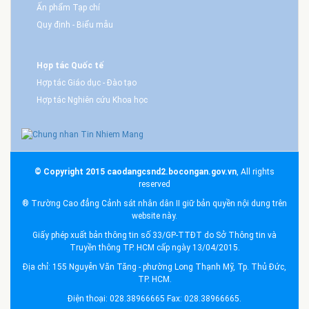
Ấn phẩm Tạp chí
Quy định - Biểu mẫu
Hợp tác Quốc tế
Hợp tác Giáo dục - Đào tạo
Hợp tác Nghiên cứu Khoa học
© Copyright 2015 caodangcsnd2.bocongan.gov.vn
, All rights
reserved
® Trường Cao đẳng Cảnh sát nhân dân II giữ bản quyền nội dung trên
website này.
Giấy phép xuất bản thông tin số 33/GP-TTĐT do Sở Thông tin và
Truyền thông TP. HCM cấp ngày 13/04/2015.
Địa chỉ: 155 Nguyễn Văn Tăng - phường Long Thạnh Mỹ, Tp. Thủ Đức,
TP. HCM.
Điện thoại: 028.38966665 Fax: 028.38966665.