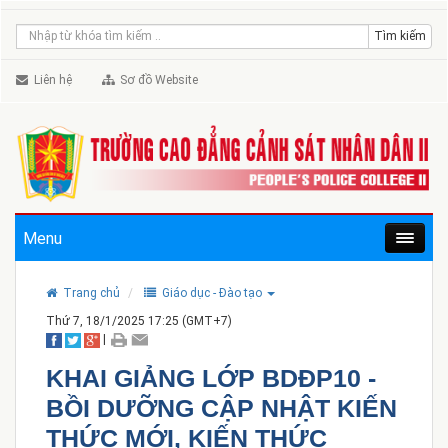
Liên hệ
Sơ đồ Website
Menu
Trang chủ
Giáo dục - Đào tạo
Thứ 7, 18/1/2025 17:25 (GMT+7)
|
KHAI GIẢNG LỚP BDĐP10 -
BỒI DƯỠNG CẬP NHẬT KIẾN
THỨC MỚI, KIẾN THỨC