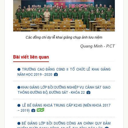
Các đồng chí dự lễ khai giảng chụp ảnh lưu niệm
Quang Minh - P.CT
Bài viết liên quan
TRƯỜNG CAO ĐẲNG CSND II TỔ CHỨC LỄ KHAI GIẢNG
NĂM HỌC 2019 - 2020
KHAI GIẢNG LỚP BỒI DƯỠNG NGHIỆP VỤ CẢNH SÁT GIAO
THÔNG ĐƯỜNG BỘ, ĐƯỜNG SẮT - KHÓA 22
LỄ BẾ GIẢNG KHOÁ TRUNG CẤP K24S (NIÊN KHOÁ 2017
– 2019)
BẾ GIẢNG LỚP BỒI DƯỠNG CÔNG AN CHÍNH QUY ĐẢM