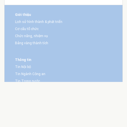
Giới thiệu
Lịch sử hình thành & phát triển
Cơ cấu tổ chức
Chức năng, nhiệm vụ
Bảng vàng thành tích
Thông tin
Tin Nội bộ
Tin Ngành Công an
Tin Trong nước
Tin CNTT
Văn bản QPPL
Giáo dục - Đào tạo
Tuyển sinh
Tin tức - Sự kiện