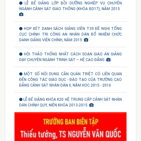
LỄ BẾ GIẢNG LỚP BỒI DƯỠNG NGHIỆP VỤ CHUYÊN
NGÀNH CẢNH SÁT GIAO THÔNG (KHÓA BD17), NĂM 2015
HỌP XÉT DANH SÁCH GIẢNG VIÊN T39 ĐỀ NGHỊ TỔNG
CỤC CHÍNH TRỊ CÔNG AN NHÂN DÂN BỔ NHIỆM CHỨC
DANH GIẢNG VIÊN CHÍNH, NĂM 2015
HỘI THẢO THỐNG NHẤT CÁCH SOẠN GIÁO ÁN GIẢNG
DẠY CHUYÊN NGÀNH TRINH SÁT – HỆ CAO ĐẲNG
MỘT SỐ NỘI DUNG CẦN QUÁN TRIỆT CÓ LIÊN QUAN
ĐẾN CÔNG TÁC GIÁO DỤC - ĐÀO TẠO CỦA TRƯỜNG CAO
ĐẲNG CẢNH SÁT NHÂN DÂN II, NĂM HỌC 2015 - 2016
LỄ BẾ GIẢNG KHÓA K20 HỆ TRUNG CẤP CẢNH SÁT NHÂN
DÂN CHÍNH QUY, NIÊN KHÓA 2013-2015