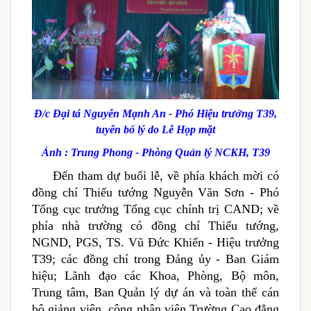
Đ/c Đại tá Nguyễn Mạnh An - Phó Hiệu trưởng T39,
tuyên bố lý do Lễ Họp mặt
Ảnh : Trung Phong - Phòng Quản lý NCKH, T39
Đến tham dự buổi lễ, về phía khách mời có
đồng chí Thiếu tướng Nguyễn Văn Sơn - Phó
Tổng cục trưởng Tổng cục chính trị CAND; về
phía nhà trường có đồng chí Thiếu tướng,
NGND, PGS, TS. Vũ Đức Khiển - Hiệu trưởng
T39; các đồng chí trong Đảng ủy - Ban Giám
hiệu; Lãnh đạo các Khoa, Phòng, Bộ môn,
Trung tâm, Ban Quản lý dự án và toàn thể cán
bộ giảng viên, công nhân viên Trường Cao đẳng