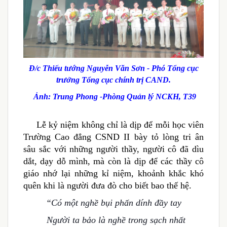
Đ/c Thiếu tướng Nguyễn Văn Sơn - Phó Tổng cục
trưởng Tổng cục chính trị CAND.
Ảnh: Trung Phong -Phòng Quản lý NCKH, T39
Lễ kỷ niệm không chỉ là dịp để mỗi học viên
Trường Cao đẳng CSND II bày tỏ lòng tri ân
sâu sắc với những người thầy, người cô đã dìu
dắt, dạy dỗ mình, mà còn là dịp để các thầy cô
giáo nhớ lại những kỉ niệm, khoảnh khắc khó
quên khi là người đưa đò cho biết bao thế hệ.
“Có một nghề bụi phấn dính đầy tay
Người ta bảo là nghề trong sạch nhất