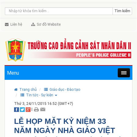
Liên hệ
Sơ đồ Website
Menu
Trang chủ
Giáo dục - Đào tạo
Tin tức - Sự kiện
Thứ 3, 24/11/2015 16:52 (GMT+7)
|
LỄ HỌP MẶT KỶ NIỆM 33
NĂM NGÀY NHÀ GIÁO VIỆT