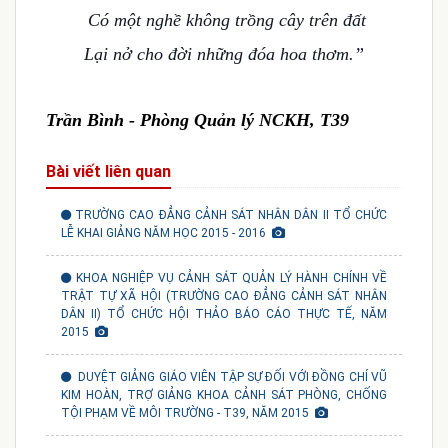
Có một nghề không trồng cây trên đất
Lại nở cho đời những đóa hoa thơm.”
Trần Bình - Phòng Quản lý NCKH, T39
Bài viết liên quan
TRƯỜNG CAO ĐẲNG CẢNH SÁT NHÂN DÂN II TỔ CHỨC
LỄ KHAI GIẢNG NĂM HỌC 2015 - 2016
KHOA NGHIỆP VỤ CẢNH SÁT QUẢN LÝ HÀNH CHÍNH VỀ
TRẬT TỰ XÃ HỘI (TRƯỜNG CAO ĐẲNG CẢNH SÁT NHÂN
DÂN II) TỔ CHỨC HỘI THẢO BÁO CÁO THỰC TẾ, NĂM
2015
DUYỆT GIẢNG GIÁO VIÊN TẬP SỰ ĐỐI VỚI ĐỒNG CHÍ VŨ
KIM HOÀN, TRỢ GIẢNG KHOA CẢNH SÁT PHÒNG, CHỐNG
TỘI PHẠM VỀ MÔI TRƯỜNG - T39, NĂM 2015