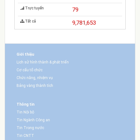
Trực tuyến
79
Tất cả
9,781,653
Giới thiệu
Lịch sử hình thành & phát triển
Cơ cấu tổ chức
Chức năng, nhiệm vụ
Bảng vàng thành tích
Thông tin
Tin Nội bộ
Tin Ngành Công an
Tin Trong nước
Tin CNTT