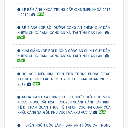
LỄ BẾ GIẢNG KHOÁ TRUNG CẤP K24S (NIÊN KHOÁ 2017
– 2019)
BẾ GIẢNG LỚP BỒI DƯỠNG CÔNG AN CHÍNH QUY ĐẢM
NHIỆM CHỨC DANH CÔNG AN XÃ TẠI TỈNH ĐẮK LẮK
KHAI GIẢNG LỚP BỒI DƯỠNG CÔNG AN CHÍNH QUY ĐẢM
NHIỆM CHỨC DANH CÔNG AN XÃ TẠI TỈNH ĐẮK LẮK
HỘI NGHỊ ĐIỂN HÌNH TIÊN TIẾN TRONG PHONG TRÀO
THI ĐUA HỌC TẬP, RÈN LUYỆN TỐT GIAI ĐOẠN 2017 -
2019
KHOA CẢNH SÁT KINH TẾ TỔ CHỨC ĐƯA HỌC VIÊN
KHÓA TRUNG CẤP K24 – CHUYÊN NGÀNH CẢNH SÁT KINH
TẾ ĐI THAM QUAN THỰC TẾ TẠI CHI CỤC HẢI QUAN CỬA
KHẨU CẢNG SÀI GÒN KHU VỰC I VÀ KHU VỰC IV
TUYÊN NGÔN ĐỘC LẬP – BẢN ANH HÙNG CA TRONG