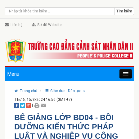
Liên hệ
Sơ đồ Website
Menu
Trang chủ
Giáo dục - Đào tạo
Thứ 6, 15/3/2024 16:56 (GMT+7)
|
BẾ GIẢNG LỚP BD04 - BỒI
DƯỠNG KIẾN THỨC PHÁP
LUẬT VÀ NGHIỆP VỤ CÔNG