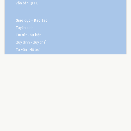
Văn bản QPPL
Giáo dục - Đào tạo
Tuyển sinh
Tin tức - Sự kiện
Quy định - Quy chế
Tư vấn - Hỗ trợ
Nghiên cứu Khoa học
NCKH CB - GV
NCKH Sinh viên
Hội nghị - Hội thảo
Quy định - Biểu mẫu
Trang Sinh viên
Tin tức - Hoạt động
Câu lạc bộ Sinh viên