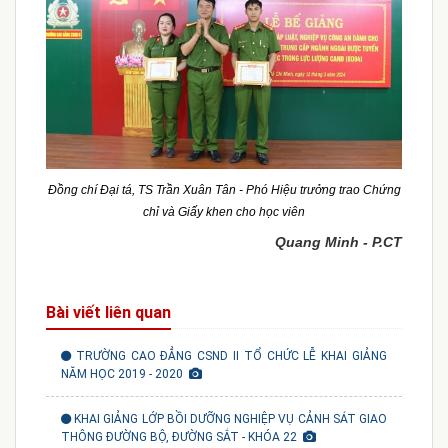
Đồng chí Đại tá, TS Trần Xuân Tân - Phó Hiệu trưởng trao Chứng
chỉ và Giấy khen cho học viên
Quang Minh - P.CT
Bài viết liên quan
TRƯỜNG CAO ĐẲNG CSND II TỔ CHỨC LỄ KHAI GIẢNG
NĂM HỌC 2019 - 2020
KHAI GIẢNG LỚP BỒI DƯỠNG NGHIỆP VỤ CẢNH SÁT GIAO
THÔNG ĐƯỜNG BỘ, ĐƯỜNG SẮT - KHÓA 22