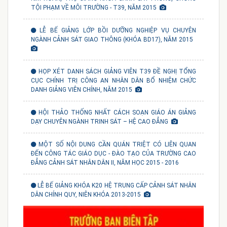
TỘI PHẠM VỀ MÔI TRƯỜNG - T39, NĂM 2015
LỄ BẾ GIẢNG LỚP BỒI DƯỠNG NGHIỆP VỤ CHUYÊN
NGÀNH CẢNH SÁT GIAO THÔNG (KHÓA BD17), NĂM 2015
HỌP XÉT DANH SÁCH GIẢNG VIÊN T39 ĐỀ NGHỊ TỔNG
CỤC CHÍNH TRỊ CÔNG AN NHÂN DÂN BỔ NHIỆM CHỨC
DANH GIẢNG VIÊN CHÍNH, NĂM 2015
HỘI THẢO THỐNG NHẤT CÁCH SOẠN GIÁO ÁN GIẢNG
DẠY CHUYÊN NGÀNH TRINH SÁT – HỆ CAO ĐẲNG
MỘT SỐ NỘI DUNG CẦN QUÁN TRIỆT CÓ LIÊN QUAN
ĐẾN CÔNG TÁC GIÁO DỤC - ĐÀO TẠO CỦA TRƯỜNG CAO
ĐẲNG CẢNH SÁT NHÂN DÂN II, NĂM HỌC 2015 - 2016
LỄ BẾ GIẢNG KHÓA K20 HỆ TRUNG CẤP CẢNH SÁT NHÂN
DÂN CHÍNH QUY, NIÊN KHÓA 2013-2015