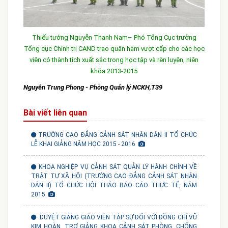
Thiếu tướng Nguyễn Thanh Nam– Phó Tổng Cục trưởng
Tổng cục Chính trị CAND trao quân hàm vượt cấp cho các học
viên có thành tích xuất sắc trong học tập và rèn luyện, niên
khóa 2013-2015
Nguyễn Trung Phong - Phòng Quản lý NCKH,T39
Bài viết liên quan
TRƯỜNG CAO ĐẲNG CẢNH SÁT NHÂN DÂN II TỔ CHỨC
LỄ KHAI GIẢNG NĂM HỌC 2015 - 2016
KHOA NGHIỆP VỤ CẢNH SÁT QUẢN LÝ HÀNH CHÍNH VỀ
TRẬT TỰ XÃ HỘI (TRƯỜNG CAO ĐẲNG CẢNH SÁT NHÂN
DÂN II) TỔ CHỨC HỘI THẢO BÁO CÁO THỰC TẾ, NĂM
2015
DUYỆT GIẢNG GIÁO VIÊN TẬP SỰ ĐỐI VỚI ĐỒNG CHÍ VŨ
KIM HOÀN, TRỢ GIẢNG KHOA CẢNH SÁT PHÒNG, CHỐNG