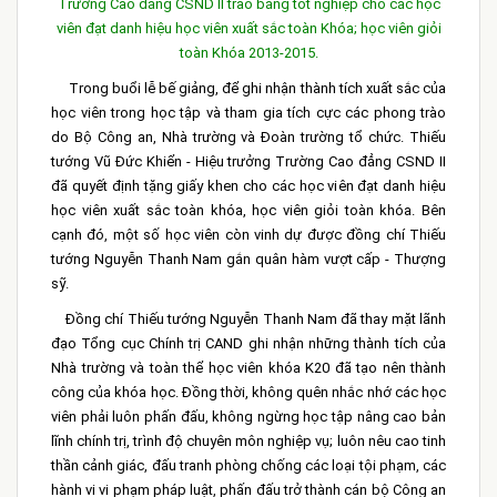
Trường Cao đẳng CSND II trao bằng tốt nghiệp cho các học
viên đạt danh hiệu học viên xuất sắc toàn Khóa; học viên giỏi
toàn Khóa 2013-2015.
Trong buổi lễ bế giảng, để ghi nhận thành tích xuất sắc của
học viên trong học tập và tham gia tích cực các phong trào
do Bộ Công an, Nhà trường và Đoàn trường tổ chức. Thiếu
tướng Vũ Đức Khiển - Hiệu trưởng Trường Cao đẳng CSND II
đã quyết định tặng giấy khen cho các học viên đạt danh hiệu
học viên xuất sắc toàn khóa, học viên giỏi toàn khóa. Bên
cạnh đó, một số học viên còn vinh dự được đồng chí Thiếu
tướng Nguyễn Thanh Nam gắn quân hàm vượt cấp - Thượng
sỹ.
Đồng chí Thiếu tướng Nguyễn Thanh Nam đã thay mặt lãnh
đạo Tổng cục Chính trị CAND ghi nhận những thành tích của
Nhà trường và toàn thể học viên khóa K20 đã tạo nên thành
công của khóa học. Đồng thời, không quên nhắc nhớ các học
viên phải luôn phấn đấu, không ngừng học tập nâng cao bản
lĩnh chính trị, trình độ chuyên môn nghiệp vụ; luôn nêu cao tinh
thần cảnh giác, đấu tranh phòng chống các loại tội phạm, các
hành vi vi phạm pháp luật, phấn đấu trở thành cán bộ Công an