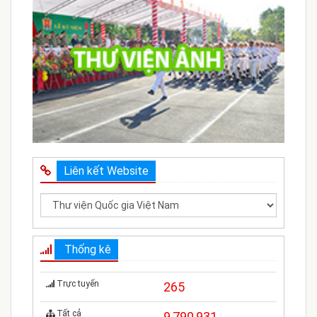
Liên kết Website
Thống kê
Trực tuyến
265
Tất cả
9,790,931