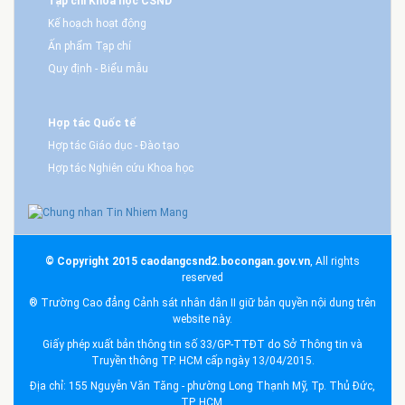
Tạp chí Khoa học CSND
Kế hoạch hoạt động
Ấn phẩm Tạp chí
Quy định - Biểu mẫu
Hợp tác Quốc tế
Hợp tác Giáo dục - Đào tạo
Hợp tác Nghiên cứu Khoa học
© Copyright 2015 caodangcsnd2.bocongan.gov.vn
, All rights
reserved
® Trường Cao đẳng Cảnh sát nhân dân II giữ bản quyền nội dung trên
website này.
Giấy phép xuất bản thông tin số 33/GP-TTĐT do Sở Thông tin và
Truyền thông TP. HCM cấp ngày 13/04/2015.
Địa chỉ: 155 Nguyễn Văn Tăng - phường Long Thạnh Mỹ, Tp. Thủ Đức,
TP. HCM.