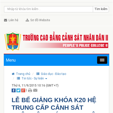
Liên hệ
Sơ đồ Website
Menu
Trang chủ
Giáo dục - Đào tạo
Tin tức - Sự kiện
Thứ 6, 11/9/2015 10:16 (GMT+7)
|
LỄ BẾ GIẢNG KHÓA K20 HỆ
TRUNG CẤP CẢNH SÁT