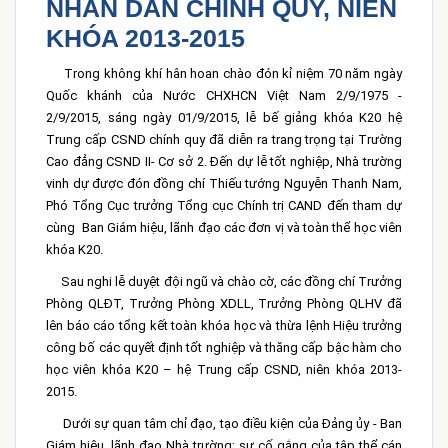
NHÂN DÂN CHÍNH QUY, NIÊN
KHÓA 2013-2015
Trong không khí hân hoan chào đón kỉ niệm 70 năm ngày
Quốc khánh của Nước CHXHCN Việt Nam 2/9/1975 -
2/9/2015, sáng ngày 01/9/2015, lễ bế giảng khóa K20 hệ
Trung cấp CSND chính quy đã diễn ra trang trọng tại Trường
Cao đẳng CSND II- Cơ sở 2. Đến dự lễ tốt nghiệp, Nhà trường
vinh dự được đón đồng chí Thiếu tướng Nguyễn Thanh Nam,
Phó Tổng Cục trưởng Tổng cục Chính trị CAND đến tham dự
cùng Ban Giám hiệu, lãnh đạo các đơn vị và toàn thể học viên
khóa K20.
Sau nghi lễ duyệt đội ngũ và chào cờ, các đồng chí Trưởng
Phòng QLĐT, Trưởng Phòng XDLL, Trưởng Phòng QLHV đã
lên báo cáo tổng kết toàn khóa học và thừa lệnh Hiệu trưởng
công bố các quyết định tốt nghiệp và thăng cấp bậc hàm cho
học viên khóa K20 – hệ Trung cấp CSND, niên khóa 2013-
2015.
Dưới sự quan tâm chỉ đạo, tạo điều kiện của Đảng ủy - Ban
Giám hiệu, lãnh đạo Nhà trường; sự cố gắng của tập thể cán