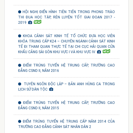
HỘI NGHỊ ĐIỂN HÌNH TIÊN TIẾN TRONG PHONG TRÀO
THI ĐUA HỌC TẬP, RÈN LUYỆN TỐT GIAI ĐOẠN 2017 -
2019
KHOA CẢNH SÁT KINH TẾ TỔ CHỨC ĐƯA HỌC VIÊN
KHÓA TRUNG CẤP K24 – CHUYÊN NGÀNH CẢNH SÁT KINH
TẾ ĐI THAM QUAN THỰC TẾ TẠI CHI CỤC HẢI QUAN CỬA
KHẨU CẢNG SÀI GÒN KHU VỰC I VÀ KHU VỰC IV
ĐIỂM TRÚNG TUYỂN HỆ TRUNG CẤP, TRƯỜNG CAO
ĐẲNG CSND II, NĂM 2016
TUYÊN NGÔN ĐỘC LẬP – BẢN ANH HÙNG CA TRONG
LỊCH SỬ DÂN TỘC
ĐIỂM TRÚNG TUYỂN HỆ TRUNG CẤP, TRƯỜNG CAO
ĐẲNG CSND II, NĂM 2015
ĐIỂM TRÚNG TUYỂN HỆ TRUNG CẤP NĂM 2014 CỦA
TRƯỜNG CAO ĐẲNG CẢNH SÁT NHÂN DÂN 2