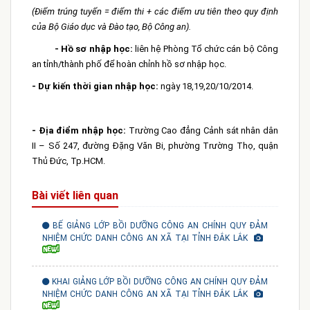
(Điểm trúng tuyển = điểm thi + các điểm ưu tiên theo quy định
của Bộ Giáo dục và Đào tạo, Bộ Công an).
- Hồ sơ nhập học:
liên hệ Phòng Tổ chức cán bộ Công
an tỉnh/thành phố để hoàn chỉnh hồ sơ nhập học.
- Dự kiến thời gian nhập học:
ngày 18,19,20/10/2014.
- Địa điểm nhập học:
Trường Cao đẳng Cảnh sát nhân dân
II – Số 247, đường Đặng Văn Bi, phường Trường Thọ, quận
Thủ Đức, Tp.HCM.
Bài viết liên quan
BẾ GIẢNG LỚP BỒI DƯỠNG CÔNG AN CHÍNH QUY ĐẢM
NHIỆM CHỨC DANH CÔNG AN XÃ TẠI TỈNH ĐẮK LẮK
KHAI GIẢNG LỚP BỒI DƯỠNG CÔNG AN CHÍNH QUY ĐẢM
NHIỆM CHỨC DANH CÔNG AN XÃ TẠI TỈNH ĐẮK LẮK