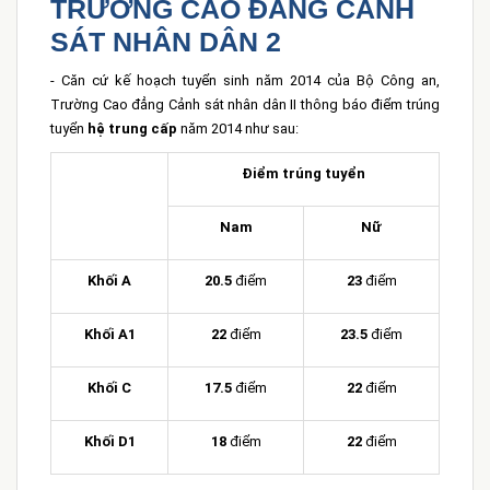
TRƯỜNG CAO ĐẲNG CẢNH
SÁT NHÂN DÂN 2
- Căn cứ kế hoạch tuyển sinh năm 2014 của Bộ Công an,
Trường Cao đẳng Cảnh sát nhân dân II thông báo điểm trúng
tuyển
hệ trung cấp
năm 2014 như sau:
Điểm trúng tuyển
Nam
Nữ
Khối A
20.5
điểm
23
điểm
Khối A1
22
điểm
23.5
điểm
Khối C
17.5
điểm
22
điểm
Khối D1
18
điểm
22
điểm