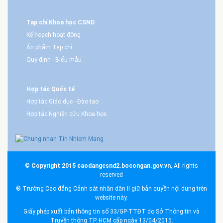
Tạp chí Khoa học CSND
Kế hoạch hoạt động
Ấn phẩm Tạp chí
Quy định - Biểu mẫu
Hợp tác Quốc tế
Hợp tác Giáo dục - Đào tạo
Hợp tác Nghiên cứu Khoa học
© Copyright 2015 caodangcsnd2.bocongan.gov.vn
, All rights
reserved
® Trường Cao đẳng Cảnh sát nhân dân II giữ bản quyền nội dung trên
website này.
Giấy phép xuất bản thông tin số 33/GP-TTĐT do Sở Thông tin và
Truyền thông TP. HCM cấp ngày 13/04/2015.