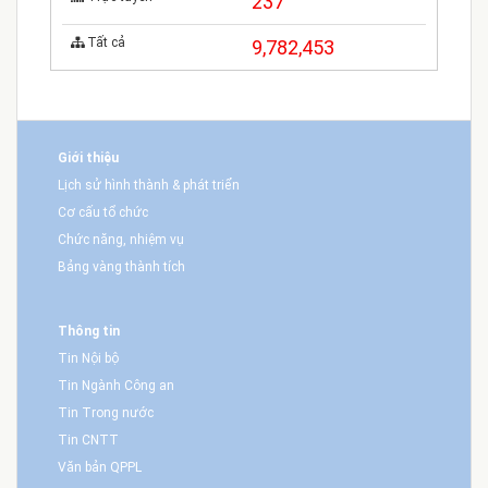
237
Tất cả
9,782,453
Giới thiệu
Lịch sử hình thành & phát triển
Cơ cấu tổ chức
Chức năng, nhiệm vụ
Bảng vàng thành tích
Thông tin
Tin Nội bộ
Tin Ngành Công an
Tin Trong nước
Tin CNTT
Văn bản QPPL