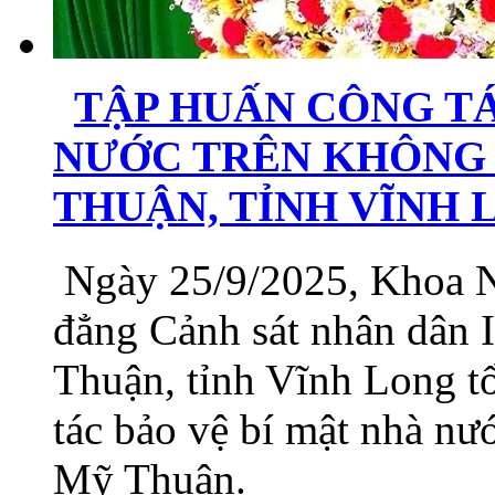
TẬP HUẤN CÔNG TÁ
NƯỚC TRÊN KHÔNG 
THUẬN, TỈNH VĨNH
Ngày 25/9/2025, Khoa N
đẳng Cảnh sát nhân dân 
Thuận, tỉnh Vĩnh Long t
tác bảo vệ bí mật nhà nư
Mỹ Thuận.