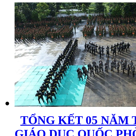
TỔNG KẾT 05 NĂM 
GIÁO DỤC QUỐC PH