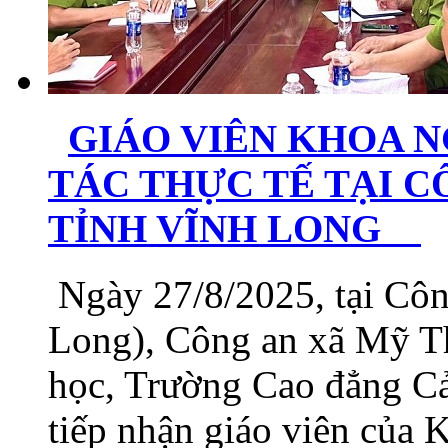
GIÁO VIÊN KHOA N
TÁC THỰC TẾ TẠI C
TỈNH VĨNH LONG
Ngày 27/8/2025, tại Côn
Long), Công an xã Mỹ T
học, Trường Cao đẳng Cản
tiếp nhận giáo viên của K